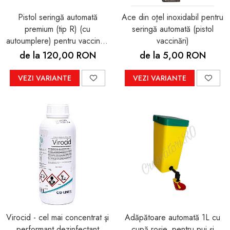
Pistol seringă automată
Ace din oţel inoxidabil pentru
premium (tip R) (cu
seringă automată (pistol
autoumplere) pentru vaccinat,
vaccinări)
capacitate 0,2 ml - 2 ml +
de la 120,00 RON
de la 5,00 RON
BONUSURI set garnituri de
schimb şi recipient 100ml pt.
VEZI VARIANTE
VEZI VARIANTE
vaccinuri
Virocid - cel mai concentrat şi
Adăpătoare automată 1L cu
performant dezinfectant
cupă roşie, pentru pui şi