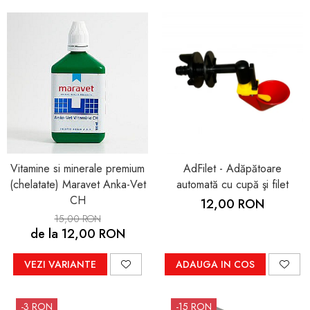
Vitamine si minerale premium
AdFilet - Adăpătoare
(chelatate) Maravet Anka-Vet
automată cu cupă şi filet
CH
12,00 RON
15,00 RON
de la 12,00 RON
VEZI VARIANTE
ADAUGA IN COS
-3 RON
-15 RON