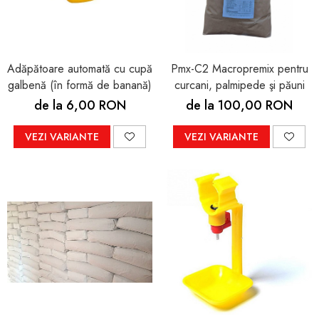
Fazani
Furajare porci, purcei,
Păuni
scroafe
Oi şi capre
Adăpătoare automată cu cupă
Pmx-C2 Macropremix pentru
galbenă (în formă de banană)
curcani, palmipede şi păuni
de la 6,00 RON
de la 100,00 RON
VEZI VARIANTE
VEZI VARIANTE