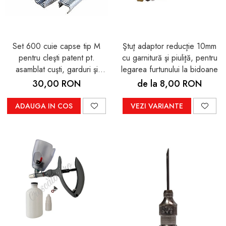
Set 600 cuie capse tip M
Ştuţ adaptor reducţie 10mm
pentru cleşti patent pt.
cu garnitură şi piuliţă, pentru
asamblat cuşti, garduri şi
legarea furtunului la bidoane
împrejmuiri şi pt. legat
30,00 RON
de la 8,00 RON
salamuri şi mezeluri
ADAUGA IN COS
VEZI VARIANTE