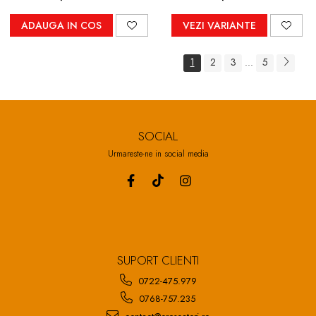
ADAUGA IN COS
VEZI VARIANTE
1
2
3
5
...
SOCIAL
Urmareste-ne in social media
SUPORT CLIENTI
0722-475.979
0768-757.235