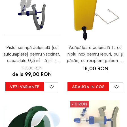
Pistol seringă automată (cu
Adăpătoare automată 1L cu
autoumplere) pentru vaccinat,
niplu inox pentru iepuri, pui şi
capacitate 0,5 ml - 5 ml +
păsări, cu recipient galben cu
BONUS set garnituri de
verde
18,00 RON
110,00 RON
schimb
de la 99,00 RON
VEZI VARIANTE
ADAUGA IN COS
-10 RON