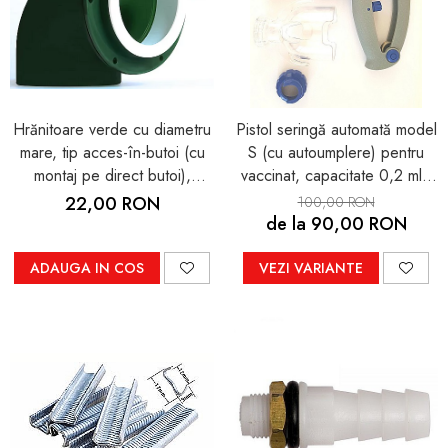
Hrănitoare verde cu diametru
Pistol seringă automată model
mare, tip acces-în-butoi (cu
S (cu autoumplere) pentru
montaj pe direct butoi),
vaccinat, capacitate 0,2 ml -
pentru păsări
2 ml + BONUS set garnituri
22,00 RON
100,00 RON
de schimb
de la 90,00 RON
ADAUGA IN COS
VEZI VARIANTE