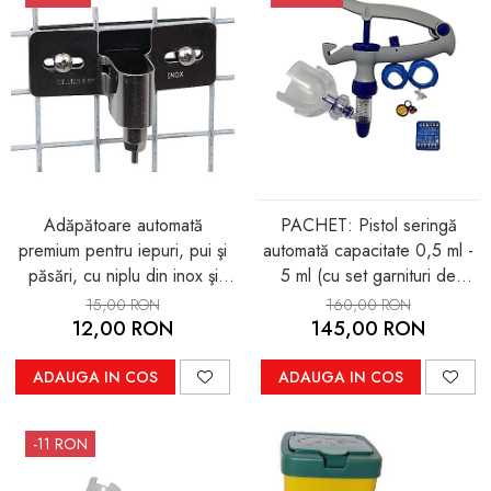
Adăpătoare automată
PACHET: Pistol seringă
premium pentru iepuri, pui şi
automată capacitate 0,5 ml -
păsări, cu niplu din inox şi
5 ml (cu set garnituri de
placă de fixare
schimb) + Set 12 ace inox
15,00 RON
160,00 RON
premium (autoclavabile)
12,00 RON
145,00 RON
ADAUGA IN COS
ADAUGA IN COS
-11 RON