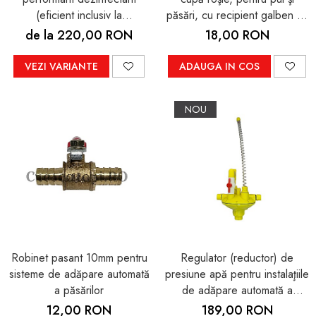
(eficient inclusiv la
păsări, cu recipient galben cu
coronavirus, pesta porcină şi
verde
de la 220,00 RON
18,00 RON
la gripa aviară!)
VEZI VARIANTE
ADAUGA IN COS
NOU
Robinet pasant 10mm pentru
Regulator (reductor) de
sisteme de adăpare automată
presiune apă pentru instalaţiile
a păsărilor
de adăpare automată a
animalelor
12,00 RON
189,00 RON