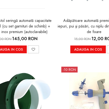
ol seringă automată capacitate
Adăpătoare automată premi
l (cu set garnituri de schimb) +
iepuri, pui şi păsări, cu niplu di
 inox premium (autoclavabile)
de fixare
145,00 RON
12,00 R
,00 RON
15,00 RON
AUGA IN COS
ADAUGA IN COS
-10 RON