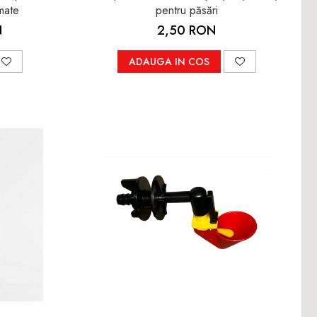
mate
pentru păsări
N
2,50 RON
ADAUGA IN COS