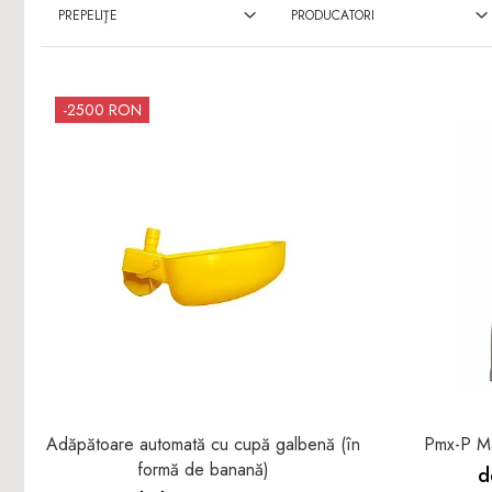
Fazani
PREPELIŢE
PRODUCATORI
Furajare porci, purcei,
Păuni
scroafe
Oi şi capre
-2500 RON
Adăpătoare automată cu cupă galbenă (în
Pmx-P Ma
formă de banană)
d