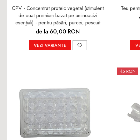
CPV - Concentrat proteic vegetal (stimulent
Teu pentr
de ouat premium bazat pe aminoacizi
esenţiali) - pentru păsări, purcei, pescuit
de la 60,00 RON
VEZI VARIANTE
V
-15 RON