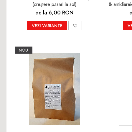
(creştere păsări la sol)
& antidiarei
de la 6,00 RON
d
VEZI VARIANTE
V
NOU