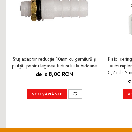
Ştuţ adaptor reducţie 10mm cu garnitură şi
Pistol serin
piuliţă, pentru legarea furtunului la bidoane
autoumplere
0,2 ml - 2 
de la 8,00 RON
schimb şi 
d
VEZI VARIANTE
V