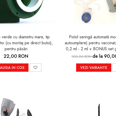
 verde cu diametru mare, tip
Pistol seringă automată mo
oi (cu montaj pe direct butoi),
autoumplere) pentru vaccinat
pentru păsări
0,2 ml - 2 ml + BONUS set g
schimb
22,00 RON
de la 90,
100,00 RON
AUGA IN COS
VEZI VARIANTE