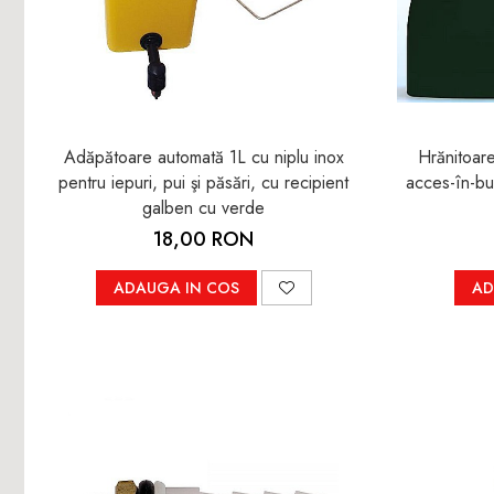
Adăpătoare automată 1L cu niplu inox
Hrănitoare
pentru iepuri, pui şi păsări, cu recipient
acces-în-but
galben cu verde
18,00 RON
ADAUGA IN COS
AD