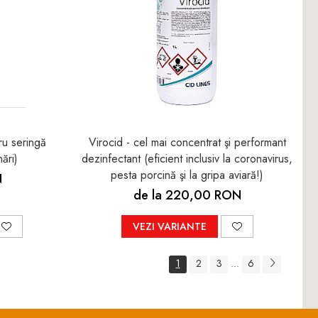
ru seringă
Virocid - cel mai concentrat şi performant
ări)
dezinfectant (eficient inclusiv la coronavirus,
pesta porcină şi la gripa aviară!)
N
de la 220,00 RON
VEZI VARIANTE
1
2
3
6
...