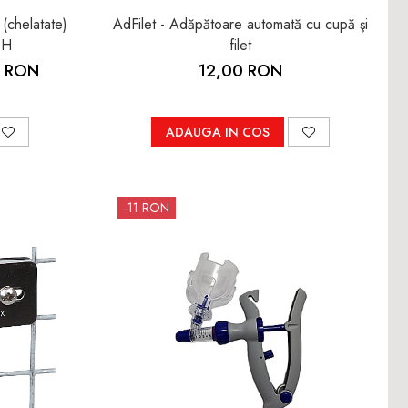
(chelatate)
AdFilet - Adăpătoare automată cu cupă şi
CH
filet
0 RON
12,00 RON
ADAUGA IN COS
-11 RON