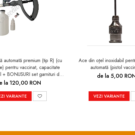
gă automată premium (tip R) (cu
Ace din oţel inoxidabil pent
) pentru vaccinat, capacitate
automată (pistol vaccin
ml + BONUSURI set garnituri de
de la 5,00 RO
recipient 100ml pt. vaccinuri
e la 120,00 RON
EZI VARIANTE
VEZI VARIANTE