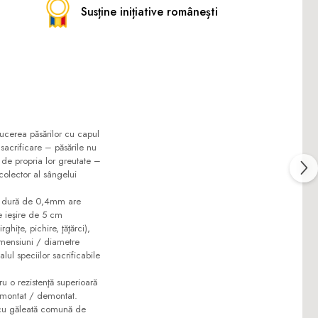
Susține inițiative românești
ducerea păsărilor cu capul
 sacrificare – păsările nu
ă de propria lor greutate –
colector al sângelui
ă dură de 0,4mm are
e ieşire de 5 cm
ghiţe, pichire, ţăţărci),
dimensiuni / diametre
lul speciilor sacrificabile
ru o rezistenţă superioară
e montat / demontat.
iv cu găleată comună de