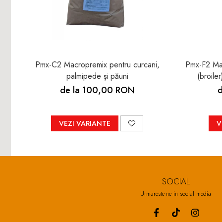
Pmx-C2 Macropremix pentru curcani,
Pmx-F2 Mac
palmipede şi păuni
(broiler
de la 100,00 RON
VEZI VARIANTE
V
SOCIAL
Urmareste-ne in social media