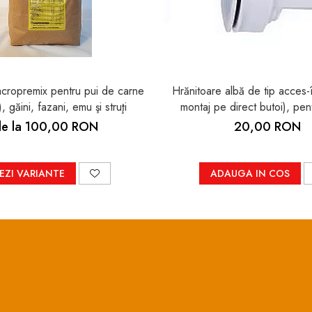
ropremix pentru pui de carne
Hrănitoare albă de tip acces-î
), găini, fazani, emu şi struţi
montaj pe direct butoi), pen
de la 100,00 RON
20,00 RON
EZI VARIANTE
ADAUGA IN COS