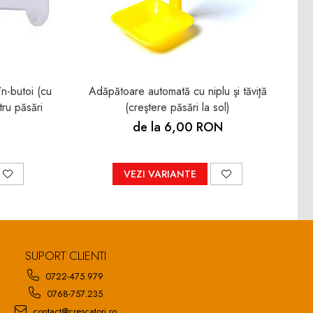
n-butoi (cu
Adăpătoare automată cu niplu şi tăviţă
In
tru păsări
(creştere păsări la sol)
p
de la 6,00 RON
VEZI VARIANTE
SUPORT CLIENTI
0722-475.979
0768-757.235
contact@crescatori.ro