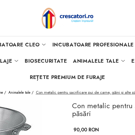
BATOARE CLEO
INCUBATOARE PROFESIONALE
ILAJE
BIOSECURITATE
ANIMALELE TALE
E
REȚETE PREMIUM DE FURAJE
Con metalic pentru sacrificare pui de carne, găini şi alte pă
me /
Animalele tale /
Con metalic pentru s
păsări
90,00 RON