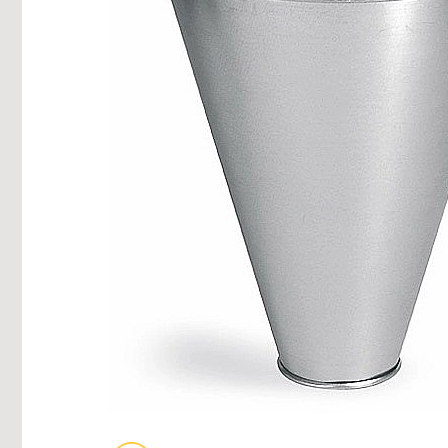
Fazani
Furajare porci, purcei,
Păuni
scroafe
Oi şi capre