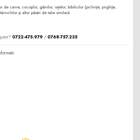
de carne, cocoşilor, găinilor, raţelor, bibilicilor (pichiriţe, pirghiţe,
târnichilor şi altor păsări de talie similară.
ajutor?
0722-475.979
/
0768-757.235
formatii