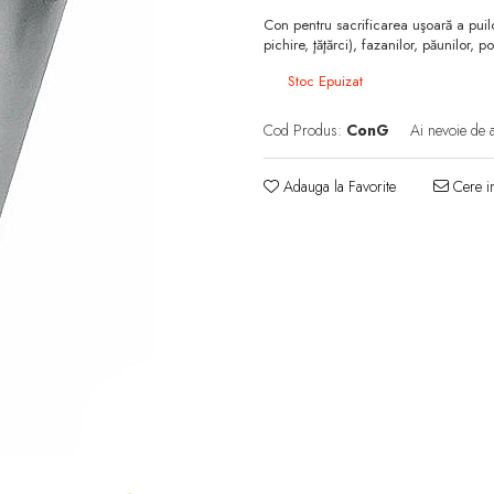
Con pentru sacrificarea uşoară a puilor 
pichire, ţăţărci), fazanilor, păunilor, po
Stoc Epuizat
Cod Produs:
ConG
Ai nevoie de 
Adauga la Favorite
Cere in