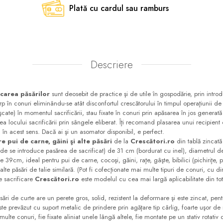
Plată cu cardul sau ramburs
Descriere
icarea păsărilor
sunt deosebit de practice şi de utile în gospodărie, prin intro
orp în conuri eliminându-se atât disconfortul crescătorului în timpul operaţiunii de
şcate) în momentul sacrificării, stau fixate în conuri prin apăsarea în jos generat
a locului sacrificării prin sângele eliberat. Îţi recomand plasarea unui recipient 
 în acest sens. Dacă ai şi un asomator disponibil, e perfect.
e pui de carne, găini şi alte păsări
de la
Crescători.ro
din tablă zincat
nde se introduce pasărea de sacrificat) de 31 cm (bordurat cu inel), diametrul d
 39cm, ideal pentru pui de carne, cocoşi, găini, raţe, gâşte, bibilici (pichiriţe, pir
 alte păsări de talie similară. (Pot fi cofecţionate mai multe tipuri de conuri, cu 
e sacrificare
Crescători.ro
este modelul cu cea mai largă aplicabilitate din tota
ări de curte are un perete gros, solid, rezistent la deformare şi este zincat, pent
este prevăzut cu suport metalic de prindere prin agăţare tip cârlig, foarte uşor d
multe conuri, fie fixate aliniat unele lângă altele, fie montate pe un stativ rotat