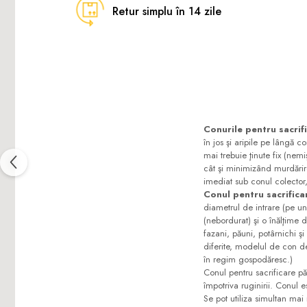
Retur simplu în 14 zile
Conurile pentru sacrif
în jos şi aripile pe lângă c
mai trebuie ţinute fix (nemi
cât şi minimizând murdărire
imediat sub conul colector,
Conul pentru sacrificar
diametrul de intrare (pe u
(nebordurat) şi o înălţime de
fazani, păuni, potârnichi şi
diferite, modelul de con d
în regim gospodăresc.)
Conul pentru sacrificare păs
împotriva ruginirii. Conul 
Se pot utiliza simultan mai 