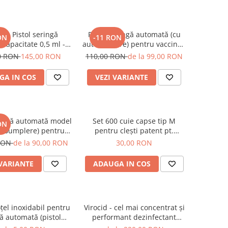
T: Pistol seringă
Pistol seringă automată (cu
ON
-11 RON
capacitate 0,5 ml - 5
autoumplere) pentru vaccinat,
u set garnituri de
capacitate 0,5 ml - 5 ml +
0 RON
145,00 RON
110,00 RON
de la 99,00 RON
) + Set 12 ace inox
BONUS set garnituri de
m (autoclavabile)
schimb
GA IN COS
VEZI VARIANTE
ringă automată model
Set 600 cuie capse tip M
ON
utoumplere) pentru
pentru cleşti patent pt.
 capacitate 0,2 ml - 2
asamblat cuşti, garduri şi
 RON
de la 90,00 RON
30,00 RON
US set garnituri de
împrejmuiri şi pt. legat
schimb
salamuri şi mezeluri
 VARIANTE
ADAUGA IN COS
ţel inoxidabil pentru
Virocid - cel mai concentrat şi
ă automată (pistol
performant dezinfectant
vaccinări)
(eficient inclusiv la