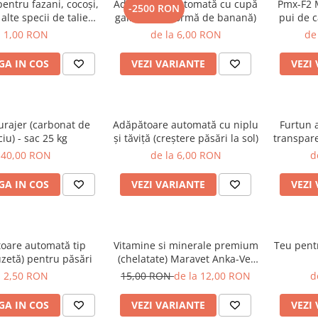
pentru fazani, cocoşi,
Adăpătoare automată cu cupă
Pmx-F2 
-2500 RON
 alte specii de talie
galbenă (în formă de banană)
pui de c
medie
faza
1,00 RON
de la 6,00 RON
de
A IN COS
VEZI VARIANTE
VEZI
urajer (carbonat de
Adăpătoare automată cu niplu
Furtun 
ciu) - sac 25 kg
şi tăviţă (creştere păsări la sol)
transpare
40,00 RON
de la 6,00 RON
d
A IN COS
VEZI VARIANTE
VEZI
oare automată tip
Vitamine si minerale premium
Teu pentr
uzetă) pentru păsări
(chelatate) Maravet Anka-Vet
CH
2,50 RON
15,00 RON
de la 12,00 RON
d
A IN COS
VEZI VARIANTE
VEZI