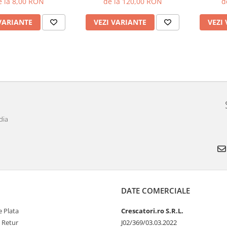
e la 8,00 RON
de la 120,00 RON
d
capacitate 0,2 ml - 2 ml +
BONUSURI set garnituri de
VARIANTE
VEZI VARIANTE
VEZI
schimb şi recipient 100ml pt.
vaccinuri
dia
DATE COMERCIALE
 Plata
Crescatori.ro S.R.L.
e Retur
J02/369/03.03.2022