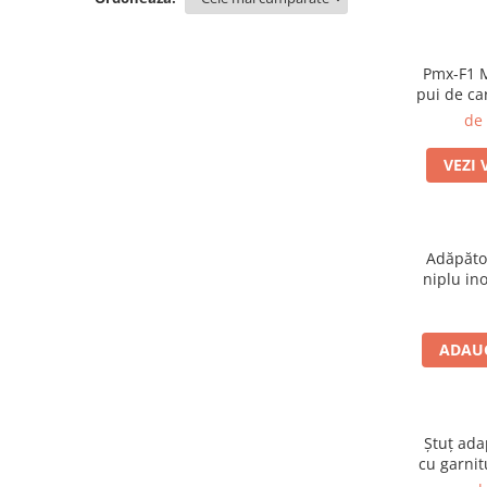
Pmx-F1 
pui de car
reproduc
de
VEZI 
Adăpăto
niplu in
şi păsări
ADAUG
Ştuţ ada
cu garnit
legarea f