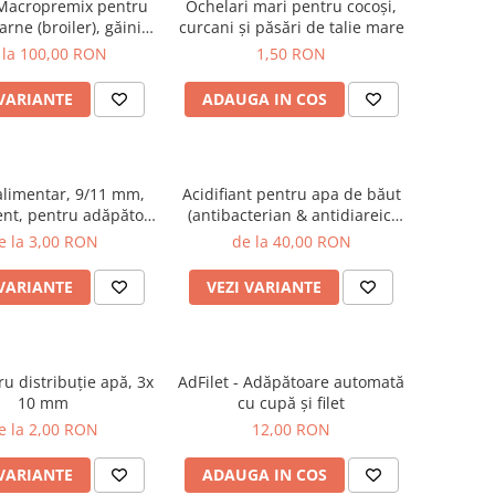
Macropremix pentru
Ochelari mari pentru cocoşi,
arne (broiler), găini,
curcani şi păsări de talie mare
ni, emu şi struţi
 la 100,00 RON
1,50 RON
 VARIANTE
ADAUGA IN COS
alimentar, 9/11 mm,
Acidifiant pentru apa de băut
nt, pentru adăpători
(antibacterian & antidiareic)
automate
pentru păsări, porci şi iepuri
e la 3,00 RON
de la 40,00 RON
 VARIANTE
VEZI VARIANTE
u distribuţie apă, 3x
AdFilet - Adăpătoare automată
10 mm
cu cupă şi filet
e la 2,00 RON
12,00 RON
 VARIANTE
ADAUGA IN COS