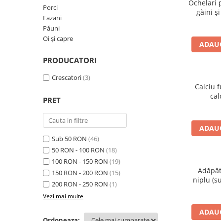
Ochelari 
Porci
Oi şi capre
găini şi
Fazani
Păuni
Oi şi capre
ADAUG
PRODUCATORI
Crescatori
(3)
Calciu f
cal
PRET
ADAUG
Sub 50 RON
(46)
50 RON - 100 RON
(18)
100 RON - 150 RON
(19)
Adăpăt
150 RON - 200 RON
(15)
niplu (s
200 RON - 250 RON
(1)
Vezi mai multe
ADAUG
Ordoneaza: