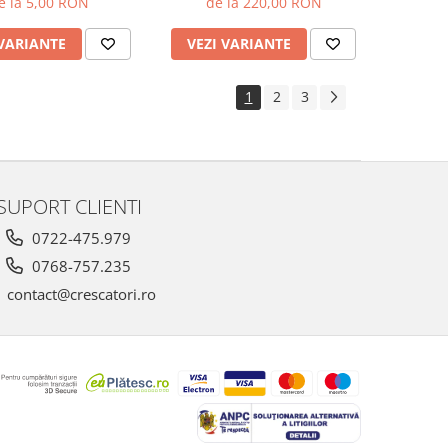
e la 5,00 RON
de la 220,00 RON
coronavirus, pesta porcină şi
la gripa aviară!)
 VARIANTE
VEZI VARIANTE
1
2
3
SUPORT CLIENTI
0722-475.979
0768-757.235
contact@crescatori.ro