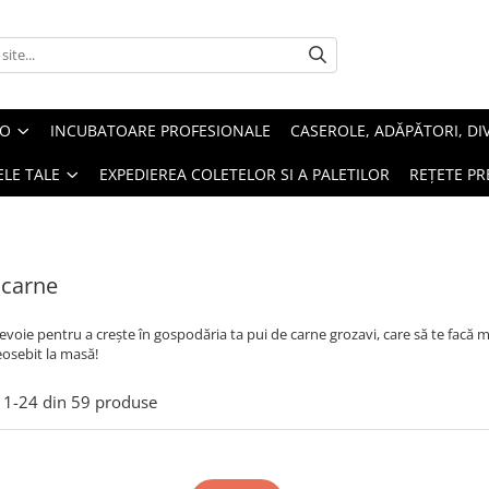
EO
INCUBATOARE PROFESIONALE
CASEROLE, ADĂPĂTORI, DI
LE TALE
EXPEDIEREA COLETELOR SI A PALETILOR
REȚETE PR
 carne
nevoie pentru a creşte în gospodăria ta pui de carne grozavi, care să te facă mân
osebit la masă!
1-
24
din
59
produse