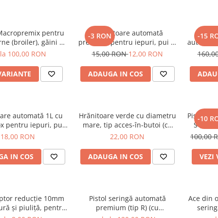
Macropremix pentru
Adăpătoare automată
PACHE
-3 RON
-15 R
ne (broiler), găini de
premium pentru iepuri, pui şi
automată 
ţie, fazani şi iepuri
păsări, cu niplu din inox şi
ml (c
 la 100,00 RON
15,00 RON
12,00 RON
160,0
placă de fixare
schimb
premiu
VARIANTE
ADAUGA IN COS
ADAU
are automată 1L cu
Hrănitoare verde cu diametru
Pistol se
-10 R
ox pentru iepuri, pui
mare, tip acces-în-butoi (cu
S (cu a
, cu recipient galben
montaj pe direct butoi),
vaccinat,
18,00 RON
22,00 RON
100,00
cu verde
pentru păsări
ml + BON
A IN COS
ADAUGA IN COS
VEZI
ptor reducţie 10mm
Pistol seringă automată
Ace din o
ură şi piuliţă, pentru
premium (tip R) (cu
sering
urtunului la bidoane
autoumplere) pentru vaccinat,