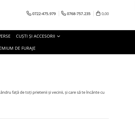
0722-475.979
0768-757.235
0,00
VERSE
CUŞTI ŞI ACCESORII
EMIUM DE FURAJE
dru faţă de toţi prietenii şi vecinii, şi care să te încânte cu