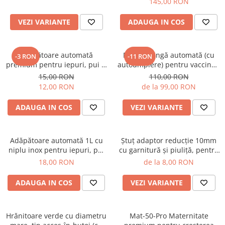
145,00 RON
premium (autoclavabile)
VEZI VARIANTE
ADAUGA IN COS
Adăpătoare automată
Pistol seringă automată (cu
-3 RON
-11 RON
premium pentru iepuri, pui şi
autoumplere) pentru vaccinat,
păsări, cu niplu din inox şi
capacitate 0,5 ml - 5 ml +
15,00 RON
110,00 RON
placă de fixare
BONUS set garnituri de
12,00 RON
de la 99,00 RON
schimb
ADAUGA IN COS
VEZI VARIANTE
Adăpătoare automată 1L cu
Ştuţ adaptor reducţie 10mm
niplu inox pentru iepuri, pui
cu garnitură şi piuliţă, pentru
şi păsări, cu recipient galben
legarea furtunului la bidoane
18,00 RON
de la 8,00 RON
cu verde
ADAUGA IN COS
VEZI VARIANTE
Hrănitoare verde cu diametru
Mat-50-Pro Maternitate