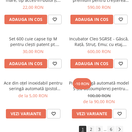
mare, tip acces-în-butoi (cu
premium pentru creşterea
montaj pe direct butoi),
puilor
22,00 RON
590,00 RON
pentru păsări
ADAUGA IN COS
ADAUGA IN COS
Set 600 cuie capse tip M
Incubator Cleo 5GRSE - Gâscă,
pentru cleşti patent pt.
Raţă, Struţ, Emu; cu etaj,
asamblat cuşti, garduri şi
termohigrometru digital şi
30,00 RON
600,00 RON
împrejmuiri şi pt. legat
cupă exterioară pt. apă +
salamuri şi mezeluri
CADOU Ghid de incubare
ADAUGA IN COS
ADAUGA IN COS
premium + asistent incubare
Ace din oţel inoxidabil pentru
Pistol seringă automată model
-10 RON
seringă automată (pistol
S (cu autoumplere) pentru
vaccinări)
vaccinat, capacitate 0,2 ml - 2
de la 5,00 RON
100,00 RON
ml + BONUS set garnituri de
de la 90,00 RON
schimb
VEZI VARIANTE
VEZI VARIANTE
1
2
3
6
...