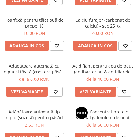
Oi şi capre
Foarfecă pentru tăiat ouă de
Calciu furajer (carbonat de
prepeliţă
calciu) - sac 25 kg
10,00 RON
40,00 RON
ADAUGA IN COS
ADAUGA IN COS
Adăpătoare automată cu
Acidifiant pentru apa de băut
niplu şi tăviţă (creştere păsări
(antibacterian & antidiareic)
la sol)
pentru păsări, porci şi iepuri
de la 6,00 RON
de la 40,00 RON
VEZI VARIANTE
VEZI VARIANTE
Adăpătoare automată tip
CPV - Concentrat proteic
NOU
niplu (suzetă) pentru păsări
vegetal (stimulent de ouat
premium bazat pe aminoacizi
2,50 RON
de la 60,00 RON
esenţiali) - pentru păsări,
purcei, pescuit