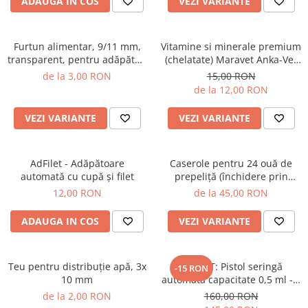
ADAUGA IN COS
VEZI VARIANTE
Furtun alimentar, 9/11 mm,
Vitamine si minerale premium
transparent, pentru adăpători
(chelatate) Maravet Anka-Vet
automate
CH
de la 3,00 RON
15,00 RON
de la 12,00 RON
VEZI VARIANTE
VEZI VARIANTE
AdFilet - Adăpătoare
Caserole pentru 24 ouă de
automată cu cupă şi filet
prepeliţă (închidere prin
capsare)
12,00 RON
de la 45,00 RON
ADAUGA IN COS
VEZI VARIANTE
Teu pentru distribuţie apă, 3x
PACHET: Pistol seringă
-15 RON
10 mm
automată capacitate 0,5 ml - 5
ml (cu set garnituri de
de la 2,00 RON
160,00 RON
schimb) + Set 12 ace inox