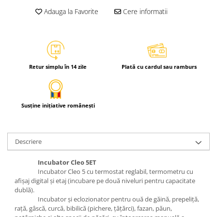
Adauga la Favorite
Cere informatii
Retur simplu în 14 zile
Plată cu cardul sau ramburs
Susține inițiative românești
Descriere
Incubator Cleo 5ET
Incubator Cleo 5 cu termostat reglabil, termometru cu
afişaj digital şi etaj (incubare pe două niveluri pentru capacitate
dublă).
Incubator şi eclozionator pentru ouă de găină, prepeliţă,
raţă, gâscă, curcă, bibilică (pichere, ţăţărci), fazan, păun,