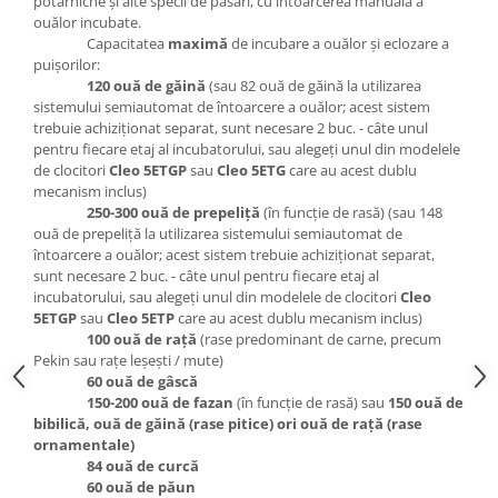
potârniche şi alte specii de păsări, cu întoarcerea manuală a
ouălor incubate.
Capacitatea
maximă
de incubare a ouălor şi eclozare a
puişorilor:
120 ouă de găină
(sau 82 ouă de găină la utilizarea
sistemului semiautomat de întoarcere a ouălor; acest sistem
trebuie achiziţionat separat, sunt necesare 2 buc. - câte unul
pentru fiecare etaj al incubatorului, sau alegeţi unul din modelele
de clocitori
Cleo 5ETGP
sau
Cleo 5ETG
care au acest dublu
mecanism inclus)
250-300 ouă de prepeliţă
(în funcţie de rasă) (sau 148
ouă de prepeliţă la utilizarea sistemului semiautomat de
întoarcere a ouălor; acest sistem trebuie achiziţionat separat,
sunt necesare 2 buc. - câte unul pentru fiecare etaj al
incubatorului, sau alegeţi unul din modelele de clocitori
Cleo
5ETGP
sau
Cleo 5ETP
care au acest dublu mecanism inclus)
100 ouă de raţă
(rase predominant de carne, precum
Pekin sau raţe leşeşti / mute)
60 ouă de gâscă
150-200 ouă de fazan
(în funcţie de rasă) sau
150 ouă de
bibilică, ouă de găină (rase pitice) ori ouă de raţă (rase
ornamentale)
84 ouă de curcă
60 ouă de păun