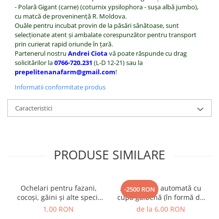
- Polară Gigant (carne) (coturnix ypsilophora - suşa albă jumbo),
cu matcă de proveninenţă R. Moldova.
Ouăle pentru incubat provin de la păsări sănătoase, sunt
selecţionate atent şi ambalate corespunzător pentru transport
prin curierat rapid oriunde în ţară.
Partenerul nostru
Andrei Ciota
vă poate răspunde cu drag
solicitărilor la
0766-720.231
(L-D 12-21) sau la
prepelitenanafarm@gmail.com
!
Informatii conformitate produs
Caracteristici
PRODUSE SIMILARE
Ochelari pentru fazani,
Adăpătoare automată cu
-2500 RON
cocoşi, găini şi alte specii
cupă galbenă (în formă de
de talie medie
banană)
1,00 RON
de la 6,00 RON