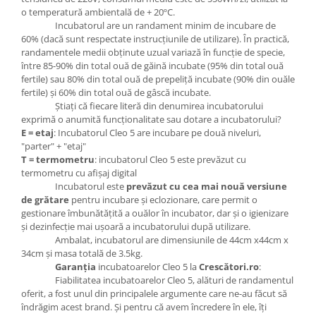
o temperatură ambientală de + 20ºC.
Incubatorul are un randament minim de incubare de
60% (dacă sunt respectate instrucţiunile de utilizare). În practică,
randamentele medii obţinute uzual variază în funcţie de specie,
între 85-90% din total ouă de găină incubate (95% din total ouă
fertile) sau 80% din total ouă de prepeliţă incubate (90% din ouăle
fertile) şi 60% din total ouă de gâscă incubate.
Ştiaţi că fiecare literă din denumirea incubatorului
exprimă o anumită funcţionalitate sau dotare a incubatorului?
E = etaj
: Incubatorul Cleo 5 are incubare pe două niveluri,
"parter" + "etaj"
T = termometru
: incubatorul Cleo 5 este prevăzut cu
termometru cu afişaj digital
Incubatorul este
prevăzut cu cea mai nouă versiune
de grătare
pentru incubare şi eclozionare, care permit o
gestionare îmbunătăţită a ouălor în incubator, dar şi o igienizare
şi dezinfecţie mai uşoară a incubatorului după utilizare.
Ambalat, incubatorul are dimensiunile de 44cm x44cm x
34cm şi masa totală de 3.5kg.
Garanţia
incubatoarelor Cleo 5 la
Crescători.ro
:
Fiabilitatea incubatoarelor Cleo 5, alături de randamentul
oferit, a fost unul din principalele argumente care ne-au făcut să
îndrăgim acest brand. Şi pentru că avem încredere în ele, îţi