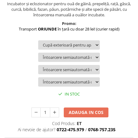
Incubator şi eclozionator pentru ouă de găină, prepeliţă, raţă, gâscă,
curcă, bibilică, fazan, păun, potârniche şi alte specii de păsări, cu
întoarcerea manuală a ouălor incubate.
Promo:
Transport
ORIUNDE
în ţară cu doar 28 lei! (curier rapid)
IN STOC
ADAUGA IN COS
Cod Produs:
ET
Ai nevoie de ajutor?
0722-475.979
/
0768-757.235