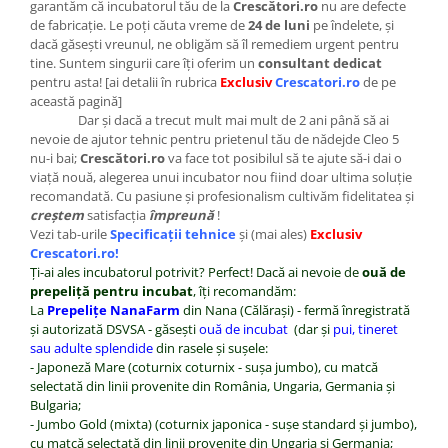
garantăm că incubatorul tău de la
Crescători.ro
nu are defecte
de fabricaţie. Le poţi căuta vreme de
24 de luni
pe îndelete, şi
dacă găseşti vreunul, ne obligăm să îl remediem urgent pentru
tine. Suntem singurii care îţi oferim un
consultant dedicat
pentru asta! [ai detalii în rubrica
Exclusiv
Crescatori.ro
de pe
această pagină]
Dar şi dacă a trecut mult mai mult de 2 ani până să ai
nevoie de ajutor tehnic pentru prietenul tău de nădejde Cleo 5
nu-i bai;
Crescători.ro
va face tot posibilul să te ajute să-i dai o
viaţă nouă, alegerea unui incubator nou fiind doar ultima soluţie
recomandată. Cu pasiune şi profesionalism cultivăm fidelitatea şi
creştem
satisfacţia
împreună
!
Vezi tab-urile
Specificaţii tehnice
şi (mai ales)
Exclusiv
Crescatori.ro!
Ţi-ai ales incubatorul potrivit? Perfect! Dacă ai nevoie de
ouă de
prepeliţă pentru incubat
, îţi recomandăm:
La
Prepeliţe NanaFarm
din Nana (Călăraşi) - fermă înregistrată
şi autorizată DSVSA - găseşti
ouă de incubat
(dar şi
pui, tineret
sau adulte splendide
din rasele şi suşele:
- Japoneză Mare (coturnix coturnix - suşa jumbo), cu matcă
selectată din linii provenite din România, Ungaria, Germania şi
Bulgaria;
- Jumbo Gold (mixta) (coturnix japonica - suşe standard şi jumbo),
cu matcă selectată din linii provenite din Ungaria şi Germania;