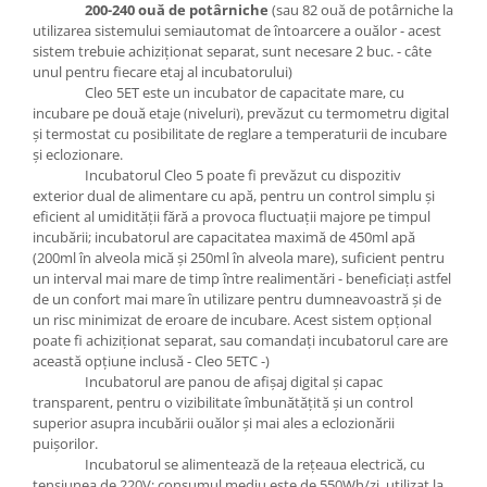
200-240 ouă de potârniche
(sau 82 ouă de potârniche la
utilizarea sistemului semiautomat de întoarcere a ouălor - acest
sistem trebuie achiziţionat separat, sunt necesare 2 buc. - câte
unul pentru fiecare etaj al incubatorului)
Cleo 5ET este un incubator de capacitate mare, cu
incubare pe două etaje (niveluri), prevăzut cu termometru digital
şi termostat cu posibilitate de reglare a temperaturii de incubare
şi eclozionare.
Incubatorul Cleo 5 poate fi prevăzut cu dispozitiv
exterior dual de alimentare cu apă, pentru un control simplu şi
eficient al umidităţii fără a provoca fluctuaţii majore pe timpul
incubării; incubatorul are capacitatea maximă de 450ml apă
(200ml în alveola mică şi 250ml în alveola mare), suficient pentru
un interval mai mare de timp între realimentări - beneficiaţi astfel
de un confort mai mare în utilizare pentru dumneavoastră şi de
un risc minimizat de eroare de incubare. Acest sistem opţional
poate fi achiziţionat separat, sau comandaţi incubatorul care are
această opţiune inclusă - Cleo 5ETC -)
Incubatorul are panou de afişaj digital şi capac
transparent, pentru o vizibilitate îmbunătăţită şi un control
superior asupra incubării ouălor şi mai ales a eclozionării
puişorilor.
Incubatorul se alimentează de la reţeaua electrică, cu
tensiunea de 220V; consumul mediu este de 550Wh/zi, utilizat la