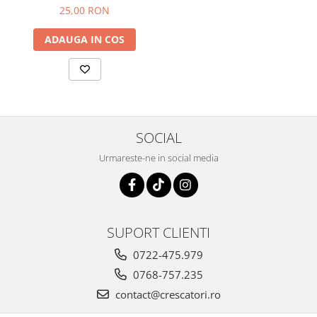
complet pentru montaj
25,00 RON
ADAUGA IN COS
SOCIAL
Urmareste-ne in social media
SUPORT CLIENTI
0722-475.979
0768-757.235
contact@crescatori.ro