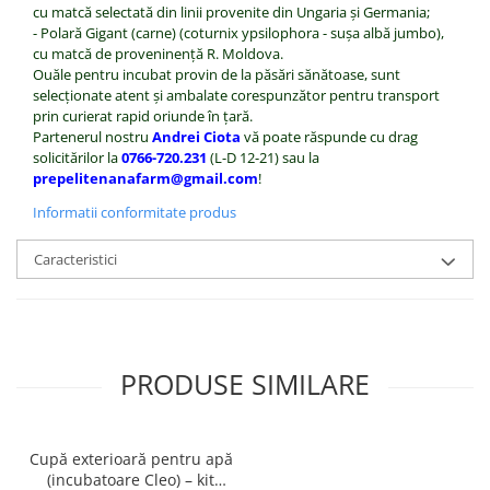
cu matcă selectată din linii provenite din Ungaria şi Germania;
- Polară Gigant (carne) (coturnix ypsilophora - suşa albă jumbo),
cu matcă de proveninenţă R. Moldova.
Ouăle pentru incubat provin de la păsări sănătoase, sunt
selecţionate atent şi ambalate corespunzător pentru transport
prin curierat rapid oriunde în ţară.
Partenerul nostru
Andrei Ciota
vă poate răspunde cu drag
solicitărilor la
0766-720.231
(L-D 12-21) sau la
prepelitenanafarm@gmail.com
!
Informatii conformitate produs
Caracteristici
PRODUSE SIMILARE
Cupă exterioară pentru apă
(incubatoare Cleo) – kit