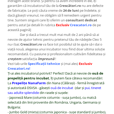
îndrăgim acest brand. Şi pentru că avem încredere în ele, îţi
garantăm că incubatorul tău de la
Crescători.ro
nu are defecte
de fabricaţie. Le poţi căuta vreme de
24 de luni
pe îndelete, şi
dacă găseşti vreunul, ne obligăm să îl remediem urgent pentru
tine. Suntem singurii care îţi oferim un
consultant dedicat
pentru asta! [ai detalii în rubrica
Exclusiv
Crescatori.ro
de pe
această pagină]
Dar şi dacă a trecut mult mai mult de 2 ani până să ai
nevoie de ajutor tehnic pentru prietenul tău de nădejde Cleo 5
nu-i bai;
Crescători.ro
va face tot posibilul să te ajute să-i dai o
viaţă nouă, alegerea unui incubator nou fiind doar ultima soluţie
recomandată. Cu pasiune şi profesionalism cultivăm fidelitatea şi
creştem
satisfacţia
împreună
!
Vezi tab-urile
Specificaţii tehnice
şi (mai ales)
Exclusiv
Crescatori.ro!
Ţi-ai ales incubatorul potrivit? Perfect! Dacă ai nevoie de
ouă de
prepeliţă pentru incubat
, îţi putem face câteva recomandări:
La
Prepeliţe NanaFarm
din Nana (Călăraşi) - fermă înregistrată
şi autorizată DSVSA - găseşti
ouă de incubat
(dar şi
pui, tineret
sau adulte splendide
din rasele şi suşele:
- Japoneză Mare (coturnix coturnix - suşa jumbo), cu matcă
selectată din linii provenite din România, Ungaria, Germania şi
Bulgaria;
- Jumbo Gold (mixta) (coturnix japonica - suşe standard şi jumbo),