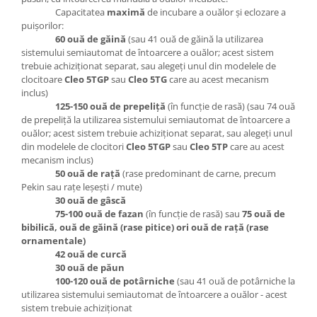
Capacitatea
maximă
de incubare a ouălor şi eclozare a
puişorilor:
60 ouă de găină
(sau 41 ouă de găină la utilizarea
sistemului semiautomat de întoarcere a ouălor; acest sistem
trebuie achiziţionat separat, sau alegeţi unul din modelele de
clocitoare
Cleo 5TGP
sau
Cleo 5TG
care au acest mecanism
inclus)
125-150 ouă de prepeliţă
(în funcţie de rasă) (sau 74 ouă
de prepeliţă la utilizarea sistemului semiautomat de întoarcere a
ouălor; acest sistem trebuie achiziţionat separat, sau alegeţi unul
din modelele de clocitori
Cleo 5TGP
sau
Cleo 5TP
care au acest
mecanism inclus)
50 ouă de raţă
(rase predominant de carne, precum
Pekin sau raţe leşeşti / mute)
30 ouă de gâscă
75-100 ouă de fazan
(în funcţie de rasă) sau
75 ouă de
bibilică, ouă de găină (rase pitice) ori ouă de raţă (rase
ornamentale)
42 ouă de curcă
30 ouă de păun
100-120 ouă de potârniche
(sau 41 ouă de potârniche la
utilizarea sistemului semiautomat de întoarcere a ouălor - acest
sistem trebuie achiziţionat