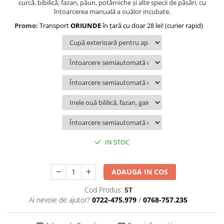
curcă, bibilică, fazan, păun, potârniche şi alte specii de păsări, cu
întoarcerea manuală a ouălor incubate.
Promo:
Transport
ORIUNDE
în ţară cu doar 28 lei! (curier rapid)
IN STOC
ADAUGA IN COS
Cod Produs:
5T
Ai nevoie de ajutor?
0722-475.979
/
0768-757.235