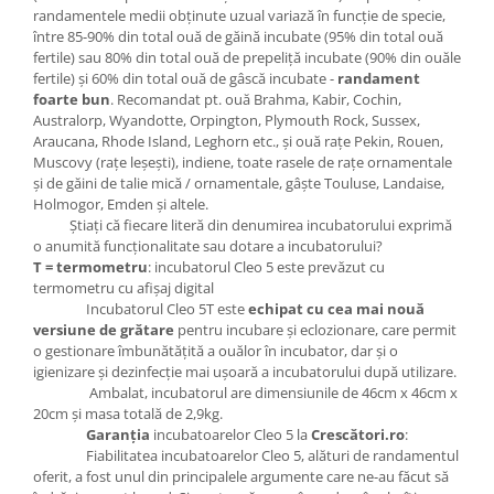
randamentele medii obţinute uzual variază în funcţie de specie,
între 85-90% din total ouă de găină incubate (95% din total ouă
fertile) sau 80% din total ouă de prepeliţă incubate (90% din ouăle
fertile) şi 60% din total ouă de gâscă incubate -
randament
foarte bun
. Recomandat pt. ouă Brahma, Kabir, Cochin,
Australorp, Wyandotte, Orpington, Plymouth Rock, Sussex,
Araucana, Rhode Island, Leghorn etc., şi ouă raţe Pekin, Rouen,
Muscovy (raţe leşeşti), indiene, toate rasele de raţe ornamentale
şi de găini de talie mică / ornamentale, gâşte Touluse, Landaise,
Holmogor, Emden şi altele.
Ştiaţi că fiecare literă din denumirea incubatorului exprimă
o anumită funcţionalitate sau dotare a incubatorului?
T = termometru
: incubatorul Cleo 5 este prevăzut cu
termometru cu afişaj digital
Incubatorul Cleo 5T este
echipat cu cea mai nouă
versiune de grătare
pentru incubare şi eclozionare, care permit
o gestionare îmbunătăţită a ouălor în incubator, dar şi o
igienizare şi dezinfecţie mai uşoară a incubatorului după utilizare.
Ambalat, incubatorul are dimensiunile de 46cm x 46cm x
20cm şi masa totală de 2,9kg.
Garanţia
incubatoarelor Cleo 5 la
Crescători.ro
:
Fiabilitatea incubatoarelor Cleo 5, alături de randamentul
oferit, a fost unul din principalele argumente care ne-au făcut să