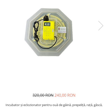
Oi şi capre
320,00 RON
240,00 RON
Incubator şi eclozionator pentru ouă de găină, prepeliţă, raţă, gâscă,