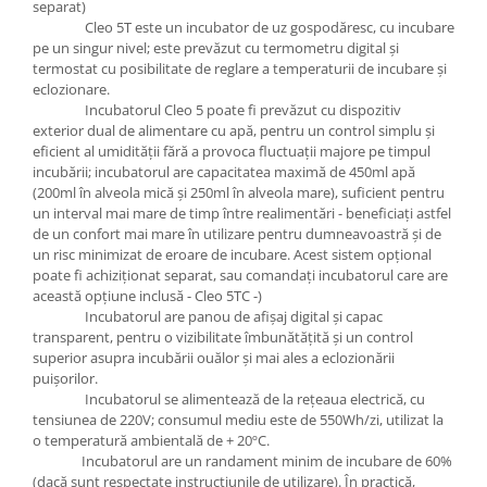
separat)
Cleo 5T este un incubator de uz gospodăresc, cu incubare
pe un singur nivel; este prevăzut cu termometru digital şi
termostat cu posibilitate de reglare a temperaturii de incubare şi
eclozionare.
Incubatorul Cleo 5 poate fi prevăzut cu dispozitiv
exterior dual de alimentare cu apă, pentru un control simplu şi
eficient al umidităţii fără a provoca fluctuaţii majore pe timpul
incubării; incubatorul are capacitatea maximă de 450ml apă
(200ml în alveola mică şi 250ml în alveola mare), suficient pentru
un interval mai mare de timp între realimentări - beneficiaţi astfel
de un confort mai mare în utilizare pentru dumneavoastră şi de
un risc minimizat de eroare de incubare. Acest sistem opţional
poate fi achiziţionat separat, sau comandaţi incubatorul care are
această opţiune inclusă - Cleo 5TC -)
Incubatorul are panou de afişaj digital şi capac
transparent, pentru o vizibilitate îmbunătăţită şi un control
superior asupra incubării ouălor şi mai ales a eclozionării
puişorilor.
Incubatorul se alimentează de la reţeaua electrică, cu
tensiunea de 220V; consumul mediu este de 550Wh/zi, utilizat la
o temperatură ambientală de + 20ºC.
Incubatorul are un randament minim de incubare de 60%
(dacă sunt respectate instrucţiunile de utilizare). În practică,