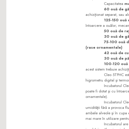
Capacitatea
m
60 ouă de gă
achiziţionat separat, sau 
125-150 ouă 
întoarcere a ouălor; mecan
50 ouă de ra
30 ouă de g
75-100 ouă d
(rase ornamentale)
42 ouă de cu
30 ouă de p
100-120 ouă 
acest sistem trebuie achiziţ
Cleo 5TPHC este un incu
higrometru digital şi termo
Incubatorul Cleo 5 inclu
poate fi dotat şi cu întoarc
ornamentale).
Incubatorul Cleo 5 este p
umidităţii fără a provoca f
ambele alveole şi în cupa ex
mai mare în utilizare pent
Incubatorul are panou de 