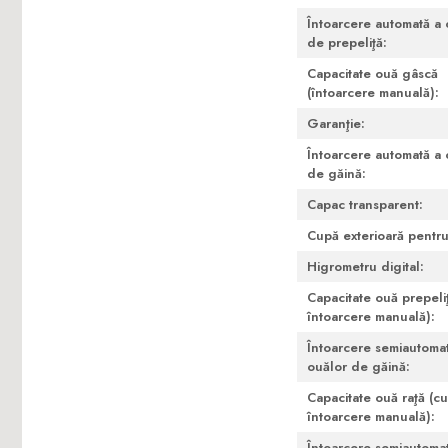
Întoarcere automată a 
de prepeliţă:
Capacitate ouă gâscă
(întoarcere manuală):
Garanţie:
Întoarcere automată a 
de găină:
Capac transparent:
Cupă exterioară pentru
Higrometru digital:
Capacitate ouă prepeli
întoarcere manuală):
Întoarcere semiautoma
ouălor de găină:
Capacitate ouă raţă (cu
întoarcere manuală):
Întoarcere semiautoma