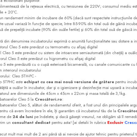
a eclozionării puişorilor.
ază de la reţeaua electrică, cu tensiunea de 220V; consumul mediu este d
de + 20ºC.
ment minim de incubare de 60% (dacă sunt respectate instrucţiunile de uti
e uzual variază în funcţie de specie, între 85-90% din total ouă de găină incuba
ouă de prepeliţă incubate (90% din ouăle fertile) şi 60% din total ouă de gâscă i
din denumirea incubatorului exprimă o anumită funcţionalitate sau dotare a in
torul Cleo 5 este prevăzut cu termometru cu afişaj digital
ul Cleo 5 este prevăzut cu sistem de intoarcere semiautomată (din cheiţă) a ouălo
torul Cleo 5 este prevăzut cu higrometru cu afişaj digital
eo 5 este prevăzută cu o cupă exterioară bicamerală, cu canale comunicante cu 
 interiorul incubatorului
torului: Cleo 5TH-PC -
5TPHC este
echipat cu cea mai nouă versiune de grătare
pentru incuba
ţită a ouălor în incubator, dar şi o igienizare şi dezinfecţie mai uşoară a incubat
atorul are dimensiunile de 45cm x 45cm x 22cm şi masa totală de 3,1kg.
batoarelor Cleo 5 la
Crescători.ro
:
or Cleo 5, alături de randamentul oferit, a fost unul din principalele argu
entru că avem încredere în ele, îţi garantăm că incubatorul tău de la
Crescător
vreme de
24 de luni
pe îndelete, şi dacă găseşti vreunul, ne obligăm să îl remed
erim un
consultant dedicat
pentru asta! [ai detalii în rubrica
Exclusiv
Cresc
t mai mult de 2 ani până să ai nevoie de ajutor tehnic pentru prietenul tă