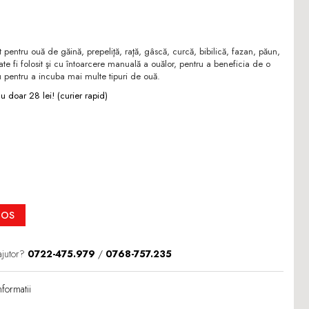
pentru ouă de găină, prepeliţă, raţă, gâscă, curcă, bibilică, fazan, păun,
oate fi folosit şi cu întoarcere manuală a ouălor, pentru a beneficia de o
pentru a incuba mai multe tipuri de ouă.
 doar 28 lei! (curier rapid)
COS
ajutor?
0722-475.979
/
0768-757.235
formatii