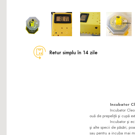
Retur simplu în 14 zile
Incubator C
Incubator Cleo 5 cu term
ouă de prepeliţă şi cupă ex
Incubator şi eclozionato
şi alte specii de păsări; p
sau pentru a incuba mai mu