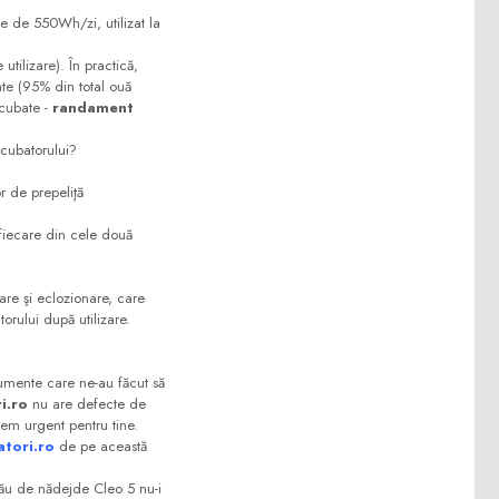
e 550Wh/zi, utilizat la
lizare). În practică,
te (95% din total ouă
ncubate -
randament
cubatorului?
r de prepeliţă
fiecare din cele două
re şi eclozionare, care
orului după utilizare.
mente care ne-au făcut să
i.ro
nu are defecte de
iem urgent pentru tine.
atori.ro
de pe această
u de nădejde Cleo 5 nu-i