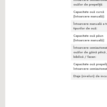
ouălor de prepeliţă:
Capacitate ouă curcă
(întoarcere manuală):
Întoarcere manuală a t
tipurilor de ouă:
Capacitate ouă păun
(întoarcere manuală):
Întoarcere semiautoma
ouălor de găină pitică 
bibilică / fazan:
Capacitate ouă prepeli
întoarcere semiautomat
Etaje (niveluri) de inc