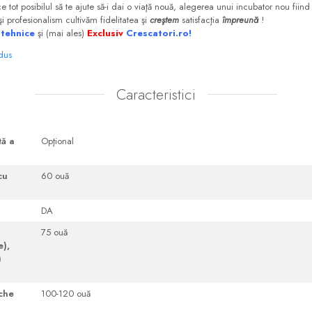
e tot posibilul să te ajute să-i dai o viaţă nouă, alegerea unui incubator nou fiind
 profesionalism cultivăm fidelitatea şi
creştem
satisfacţia
împreună
!
 tehnice
şi (mai ales)
Exclusiv
Crescatori.ro!
odus
Caracteristici
tă a
Opţional
cu
60 ouă
DA
,
75 ouă
e),
)
iche
100-120 ouă