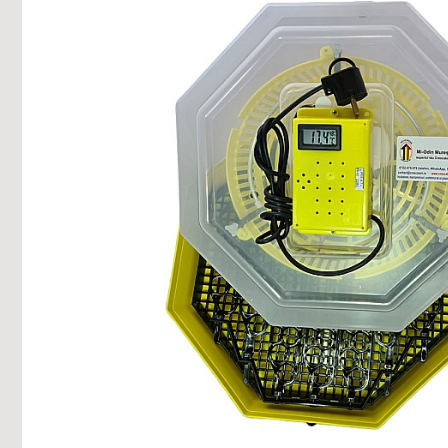
Fazani
Furajare porci, purcei,
Păuni
scroafe
Oi şi capre