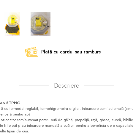
Plată cu cardul sau ramburs
Descriere
leo 5TPHC
ostat reglabil, termohigrometru digital, întoarcere semi-automată (simulta
terioară pentru apă
r semiautomat pentru ouă de găină, prepeliţă, raţă, gâscă, curcă, bibilică
oate fi folosit şi cu întoarcere manuală a ouălor, pentru a beneficia de o capacit
lte tipuri de ouă.