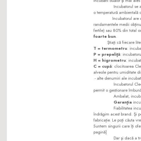
incubării ouălor şi mai ales 
Incubatorul se alimente
o temperatură ambientală 
Incubatorul are un randa
randamentele medii obţinut
fertile) sau 80% din total 
foarte bun
.
Ştiaţi că fiecare literă 
T = termometru
: incuba
P = prepeliţă
: incubator
H = higrometru
: incuba
C = cupă
: clocitoarea Cl
alveole pentru umiditate din
- alte denumiri ale incuba
Incubatorul Cleo 
permit o gestionare îmbunătă
Ambalat, incub
Garanţia
incu
Fiabilitatea incubatoarel
îndrăgim acest brand. Şi p
fabricaţie. Le poţi căuta 
Suntem singurii care îţi of
pagină]
Dar şi dacă a trecut mul