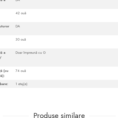
42 ouă
uturor
DA
30 ouă
tă a
Doar împreună cu G
/
ţă (cu
74 ouă
ă):
ubare:
1 etaj(e)
Produse similare