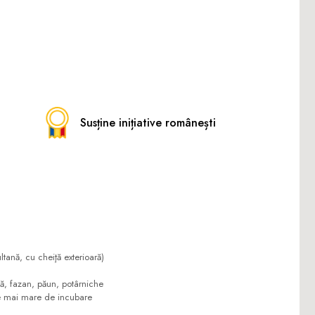
Susține inițiative românești
nă, cu cheiţă exterioară)
, fazan, păun, potârniche
ate mai mare de incubare