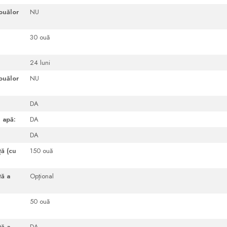
ouălor
NU
30 ouă
24 luni
ouălor
NU
DA
 apă:
DA
DA
ţă (cu
150 ouă
tă a
Opţional
50 ouă
tă a
DA