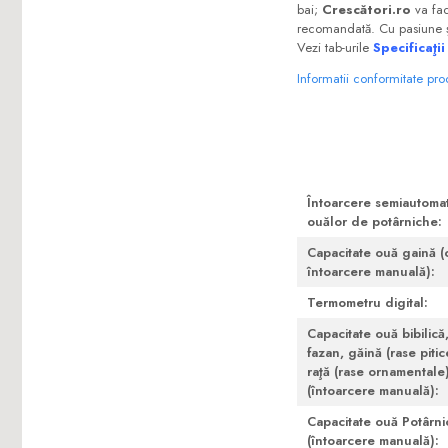
bai;
Crescători.ro
va fac
recomandată. Cu pasiune şi
Vezi tab-urile
Specificaţii
Informatii conformitate pr
Întoarcere semiautoma
ouălor de potârniche:
Capacitate ouă gaină (
întoarcere manuală):
Termometru digital:
Capacitate ouă bibilică
fazan, găină (rase pitic
raţă (rase ornamentale
(întoarcere manuală):
Capacitate ouă Potârn
(întoarcere manuală):