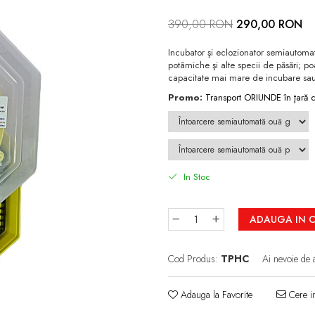
390,00 RON
290,00 RON
Incubator şi eclozionator semiautomat 
potârniche şi alte specii de păsări; p
capacitate mai mare de incubare sau 
Promo:
Transport ORIUNDE în ţară cu
In Stoc
ADAUGA IN 
Cod Produs:
TPHC
Ai nevoie de 
Adauga la Favorite
Cere in