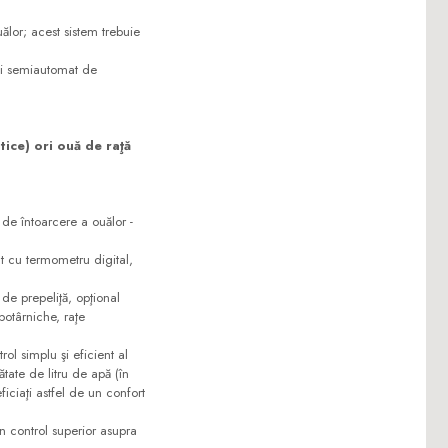
ălor; acest sistem trebuie
lui semiautomat de
tice) ori ouă de raţă
de întoarcere a ouălor -
cu termometru digital,
 prepeliţă, opţional
 potârniche, raţe
 simplu şi eficient al
tate de litru de apă (în
iciaţi astfel de un confort
 control superior asupra