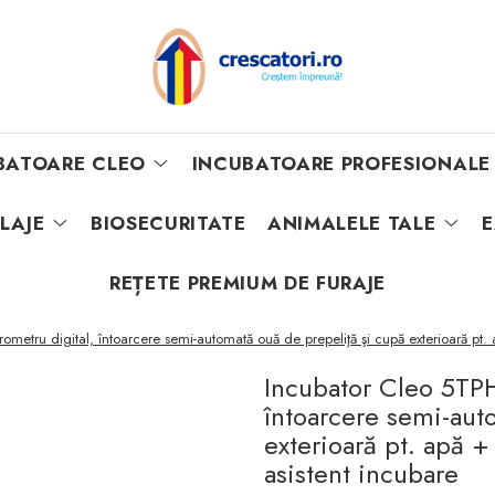
BATOARE CLEO
INCUBATOARE PROFESIONALE
ILAJE
BIOSECURITATE
ANIMALELE TALE
E
REȚETE PREMIUM DE FURAJE
ometru digital, întoarcere semi-automată ouă de prepeliţă şi cupă exterioară 
Incubator Cleo 5TPH
întoarcere semi-aut
exterioară pt. apă
asistent incubare