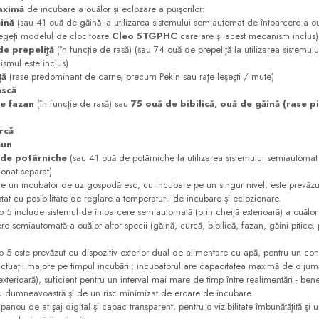
aximă
de incubare a ouălor şi eclozare a puişorilor:
ină
(sau 41 ouă de găină la utilizarea sistemului semiautomat de întoarcere a ou
alegeţi modelul de clocitoare
Cleo 5TGPHC
care are şi acest mecanism inclus)
de prepeliţă
(în funcţie de rasă) (sau 74 ouă de prepeliţă la utilizarea sistemu
ismul este inclus)
ţă
(rase predominant de carne, precum Pekin sau raţe leşeşti / mute)
âscă
e fazan
(în funcţie de rasă) sau
75 ouă de bibilică, ouă de găină (rase pi
rcă
ăun
de potârniche
(sau 41 ouă de potârniche la utilizarea sistemului semiautomat 
ionat separat)
bator de uz gospodăresc, cu incubare pe un singur nivel; este prevăzut 
stat cu posibilitate de reglare a temperaturii de incubare şi eclozionare.
de sistemul de întoarcere semiautomată (prin cheiţă exterioară) a ouălor de
ere semiautomată a ouălor altor specii (găină, curcă, bibilică, fazan, găini pitice,
revăzut cu dispozitiv exterior dual de alimentare cu apă, pentru un control
luctuaţii majore pe timpul incubării; incubatorul are capacitatea maximă de o jumă
terioară), suficient pentru un interval mai mare de timp între realimentări - benef
ru dumneavoastră şi de un risc minimizat de eroare de incubare.
afişaj digital şi capac transparent, pentru o vizibilitate îmbunătăţită şi un