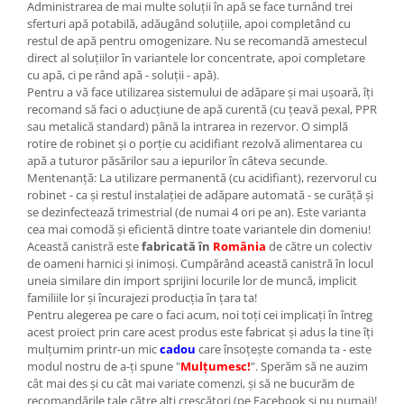
Administrarea de mai multe soluţii în apă se face turnând trei
sferturi apă potabilă, adăugând soluţiile, apoi completând cu
restul de apă pentru omogenizare. Nu se recomandă amestecul
direct al soluţiilor în variantele lor concentrate, apoi completare
cu apă, ci pe rând apă - soluţii - apă).
Pentru a vă face utilizarea sistemului de adăpare şi mai uşoară, îţi
recomand să faci o aducţiune de apă curentă (cu ţeavă pexal, PPR
sau metalică standard) până la intrarea in rezervor. O simplă
rotire de robinet şi o porţie cu acidifiant rezolvă alimentarea cu
apă a tuturor păsărilor sau a iepurilor în câteva secunde.
Mentenanţă: La utilizare permanentă (cu acidifiant), rezervorul cu
robinet - ca şi restul instalaţiei de adăpare automată - se curăţă şi
se dezinfectează trimestrial (de numai 4 ori pe an). Este varianta
cea mai comodă şi eficientă dintre toate variantele din domeniu!
Această canistră este
fabricată în
România
de către un colectiv
de oameni harnici şi inimoşi. Cumpărând această canistră în locul
uneia similare din import sprijini locurile lor de muncă, implicit
familiile lor şi încurajezi producţia în ţara ta!
Pentru alegerea pe care o faci acum, noi toţi cei implicaţi în întreg
acest proiect prin care acest produs este fabricat şi adus la tine îţi
mulţumim printr-un mic
cadou
care însoţeşte comanda ta - este
modul nostru de a-ţi spune "
Mulţumesc!
". Sperăm să ne auzim
cât mai des şi cu cât mai variate comenzi, şi să ne bucurăm de
recomandările tale către alţi crescători (pe Facebook şi nu numai)!