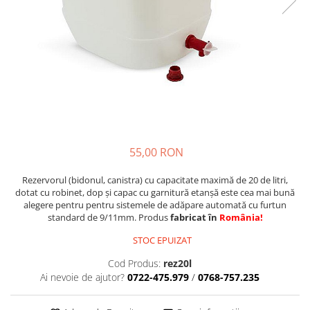
Oi şi capre
55,00 RON
Rezervorul (bidonul, canistra) cu capacitate maximă de 20 de litri,
dotat cu robinet, dop şi capac cu garnitură etanşă este cea mai bună
alegere pentru pentru sistemele de adăpare automată cu furtun
standard de 9/11mm. Produs
fabricat în
România!
STOC EPUIZAT
Cod Produs:
rez20l
Ai nevoie de ajutor?
0722-475.979
/
0768-757.235