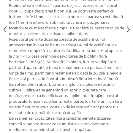
Robinetul se montează în partea de jos a rezervorului, în locul
dopului, după desigilarea bidonului. Se potriveşte perfect cu
furtunul de 9/11mm - acesta se introduce cu partea sa exterioară
(de 11mm) în interiorul robinetului canistrei, poziţionarea
facându-se cu mâna foarte simplu şi uşor fără să necesite scule de
montaj sau elemente de fixare suplimentare.
Rezervorul permite dozarea corectă de acidifiant cu rol
antibacterian în apa de băut (se adaugă 40ml de acidifiant la o
reumplere completă a canistrei). Acidifiantul scade pH-ul apei de
la 7 la 4 - 4,5, ceea ce inhibă dezvoltarea de biofilm (floră
bacteriană, "mâzgă", "verdeaţă") în bidon, furtun şi adăpători,
păstrând apa curată şi bună de băut pentru o perioadă mult mai
lungă de timp, permiţând realimentări o dată la 2-3 zile la nevoie.
Pe de altă parte, acidifiantul stimulează flora intestinală "bună"
(cu rol benefic în absorbţia nutrienţilor, mai ales în intestinul
subţire), utilizarea sa generând un spor în greutate care
depăşeşte clar - ca beneficiu adus suplimentar furajării - costul
produsului (oricum acidifiantul este foarte, foarte ieftin - un litru
de acidifiant care uzual costă 25 de lei este suficient pentru nu
mai puţin de o jumătate de tonă de apă!).
De asemenea, capacitatea fixă a canistrei permite dozarea
corectă şi monitorizarea consumului şi a altor vitamine şi
medicamente administrabile buvabil, după caz.