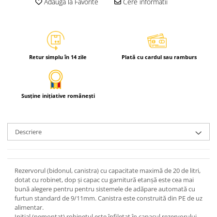
Adauga la Favorite
Cere informatii
Retur simplu în 14 zile
Plată cu cardul sau ramburs
Susține inițiative românești
Descriere
Rezervorul (bidonul, canistra) cu capacitate maximă de 20 de litri,
dotat cu robinet, dop şi capac cu garnitură etanşă este cea mai
bună alegere pentru pentru sistemele de adăpare automată cu
furtun standard de 9/11mm. Canistra este construită din PE de uz
alimentar.
Iniţial (nemontat) robinetul este înfiletat în capacul rezervorului.