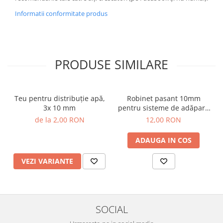
Informatii conformitate produs
PRODUSE SIMILARE
Teu pentru distribuţie apă,
Robinet pasant 10mm
3x 10 mm
pentru sisteme de adăpare
automată a păsărilor
de la 2,00 RON
12,00 RON
ADAUGA IN COS
VEZI VARIANTE
SOCIAL