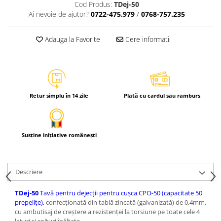
Cod Produs:
TDej-50
Ai nevoie de ajutor?
0722-475.979
/
0768-757.235
Adauga la Favorite
Cere informatii
Retur simplu în 14 zile
Plată cu cardul sau ramburs
Susține inițiative românești
Descriere
TDej-50
Tavă pentru dejecţii pentru cuşca CPO-50 (capacitate 50
prepeliţe),
confecţionată din tablă zincată (galvanizată) de 0,4mm,
cu ambutisaj de creştere a rezistenţei la torsiune pe toate cele 4