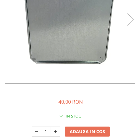
Oi şi capre
40,00 RON
IN STOC
ADAUGA IN COS