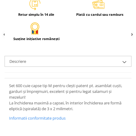
Retur simplu în 14 zile
Plată cu cardul sau ramburs
Susține inițiative românești
Descriere
Set 600 cuie capse tip M pentru cleşti patent pt. asamblat cuşti,
garduri şi împrejmuiri, excelent şi pentru legat salamuri şi
mezeluri!
La închiderea maximă a capsei, în interior închiderea are formă
eliptică (spiralată) de 3 x 2 milimetri.
Informatii conformitate produs