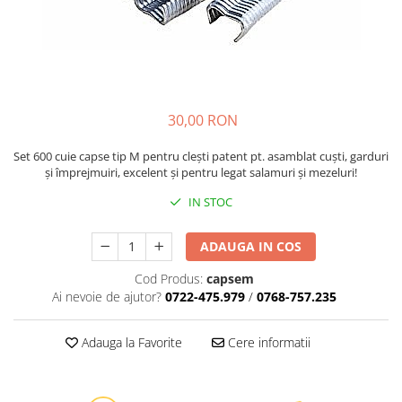
Oi şi capre
30,00 RON
Set 600 cuie capse tip M pentru cleşti patent pt. asamblat cuşti, garduri
şi împrejmuiri, excelent şi pentru legat salamuri şi mezeluri!
IN STOC
ADAUGA IN COS
Cod Produs:
capsem
Ai nevoie de ajutor?
0722-475.979
/
0768-757.235
Adauga la Favorite
Cere informatii