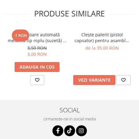
PRODUSE SIMILARE
Adăpătoare automată
Cleşte patent (pistol
-1 RON
metalică tip niplu (suzetă) şi
capsator) pentru asamblat
prindere cu arc, pentru
cuşti, garduri şi împrejmuiri
3,50 RON
de la 35,00 RON
iepuri
şi pentru legat salamuri şi
3,00 RON
mezeluri
ADAUGA IN COS
VEZI VARIANTE
SOCIAL
Urmareste-ne in social media