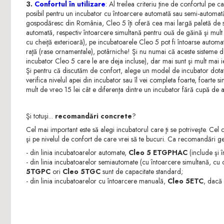
3.
Confortul în utilizare
: Al treilea criteriu ţine de confortul pe 
posibil pentru un incubator cu întoarcere automată sau semi-automată 
gospodăresc din România, Cleo 5 îţi oferă cea mai largă paletă de 
automată, respectiv întoarcere simultană pentru ouă de găină şi mul
cu cheiţă exterioară), pe incubatoarele Cleo 5 pot fi întoarse automat
raţă (rase ornamentale), potârniche! Şi nu numai că aceste sisteme de 
incubator Cleo 5 care le are deja incluse), dar mai sunt şi mult mai i
Şi pentru că discutăm de confort, alege un model de incubator dotat c
verifica nivelul apei din incubator sau îl vei completa foarte, foarte s
mult de vreo 15 lei cât e diferenţa dintre un incubator fără cupă de a
Şi totuşi...
recomandări concrete
?
Cel mai important este să alegi incubatorul care ţi se potriveşte. Cel c
şi pe nivelul de confort de care vrei să te bucuri. Ca recomandări g
- din linia incubatoarelor automate,
Cleo 5 ETGPHAC
(include şi 
- din linia incubatoarelor semiautomate (cu întoarcere simultană, cu 
5TGPC
ori
Cleo 5TGC
sunt de capacitate standard;
- din linia incubatoarelor cu întoarcere manuală,
Cleo 5ETC
, dacă 