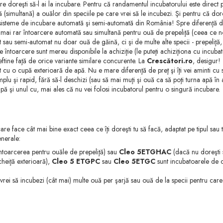
care doreşti să-l ai la incubare. Pentru că randamentul incubatorului este direct 
(simultană) a ouălor din speciile pe care vrei să le incubezi. Şi pentru că do
sisteme de incubare automată şi semi-automată din România! Spre diferenţă de
t mai rar întoarcere automată sau simultană pentru ouă de prepeliţă (ceea ce 
 sau semi-automat nu doar ouă de găină, ci şi de multe alte specii - prepeliţă, 
întoarcere sunt mereu disponibile la achiziţie (le puteţi achiziţiona cu incubat
eftine faţă de orice variante similare concurente. La
Crescători.ro
, desigur!
u o cupă exterioară de apă. Nu e mare diferenţă de preţ şi îţi vei aminti cu sa
implu şi rapid, fără să-l deschizi (sau să mai muţi şi ouă ca să poţi turna apă î
pă şi unul cu, mai ales că nu vei folosi incubatorul pentru o singură incubare.
are face cât mai bine exact ceea ce îţi doreşti tu să facă, adaptat pe tipul sau t
enerale:
întoarcerea pentru ouăle de prepeliţă) sau
Cleo 5ETGHAC
(dacă nu doreşti 
cheiţă exterioară),
Cleo 5 ETGPC
sau
Cleo 5ETGC
sunt incubatoarele de 
vrei să incubezi (cât mai) multe ouă per şarjă sau ouă de la specii pentru car