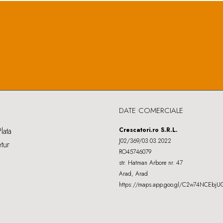
DATE COMERCIALE
lata
Crescatori.ro S.R.L.
J02/369/03.03.2022
etur
RO45746079
str. Hatman Arbore nr. 47
Arad, Arad
https://maps.app.goo.gl/C2w74NCEbj