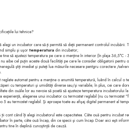
icaţiile lui tehnice?
să alegi un incubator care să-ţi permită să deţii permanent controlul incubării. 
nd simplu şi uşor
temperatura
din incubator;
pe tine să ajustezi temperatura pe care o menţine în interior (în plaja 36,5°C - 3
aibe cel puţin aceste două facilităţi pe care le consider obligatorii pentru or
egulă ştiţi imediat şi puteţi lua măsurile necesare pentgru corectare /salvarea
.
unt reglate automat pentru a menţine o anumită temperatură, luând în calcul o t
ncăperi cu temperaturi şi umidităţi diverse sau/şi variabile; în plus, cei care d
rezultate din ouăle lor au nevoie să poată să ajusteze temperatura incubatorului 
 experienţă, alegerea unui incubator cu termostat reglabil (nu cu termostat "fix
eo 5 au termostat reglabil. Şi aproape toate au afişaj digital permanent al tempe
ă ţii cont când îţi alegi incubatorul este capacitatea. Câte ouă pentru incubat re
cubator în parte, câte ouă încap, din ce specii şi cum încap. Doar aici eşti info
tru tine în deplină cunoştinţă de cauză.