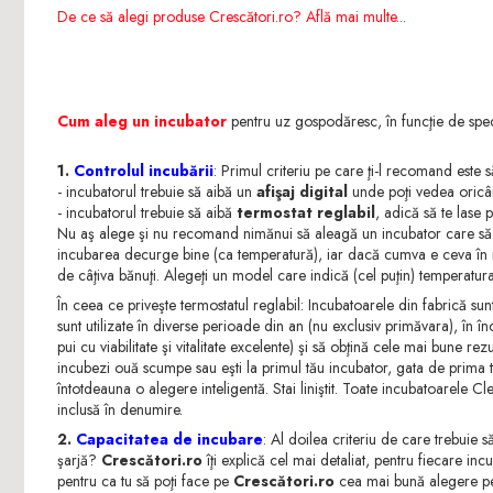
Fazani
De ce să alegi produse Crescători.ro? Află mai multe...
Furajare porci, purcei,
Păuni
scroafe
Oi şi capre
Cum aleg un incubator
pentru uz gospodăresc, în funcţie de specif
1.
Controlul incubării
: Primul criteriu pe care ţi-l recomand este 
- incubatorul trebuie să aibă un
afişaj digital
unde poţi vedea oricâ
- incubatorul trebuie să aibă
termostat reglabil
, adică să te lase 
Nu aş alege şi nu recomand nimănui să aleagă un incubator care să nu 
incubarea decurge bine (ca temperatură), iar dacă cumva e ceva în ner
de câţiva bănuţi. Alegeţi un model care indică (cel puţin) temperatura
În ceea ce priveşte termostatul reglabil: Incubatoarele din fabrică s
sunt utilizate în diverse perioade din an (nu exclusiv primăvara), în î
pui cu viabilitate şi vitalitate excelente) şi să obţină cele mai bune 
incubezi ouă scumpe sau eşti la primul tău incubator, gata de prima ta
întotdeauna o alegere inteligentă. Stai liniştit. Toate incubatoarele Cl
inclusă în denumire.
2.
Capacitatea de incubare
: Al doilea criteriu de care trebuie s
şarjă?
Crescători.ro
îţi explică cel mai detaliat, pentru fiecare in
pentru ca tu să poţi face pe
Crescători.ro
cea mai bună alegere pen