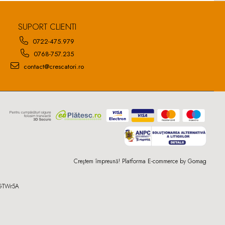
SUPORT CLIENTI
0722-475.979
0768-757.235
contact@crescatori.ro
Creştem împreună!
Platforma E-commerce by Gomag
UGTWr5A