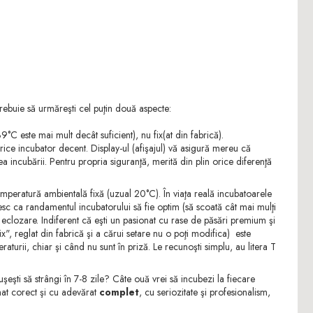
Trebuie să urmăreşti cel puţin două aspecte:
9°C este mai mult decât suficient), nu fix(at din fabrică).
ice incubator decent. Display-ul (afişajul) vă asigură mereu că
 incubării. Pentru propria siguranţă, merită din plin orice diferenţă
emperatură ambientală fixă (uzual 20°C). În viaţa reală incubatoarele
oresc ca randamentul incubatorului să fie optim (să scoată cât mai mulţi
la eclozare. Indiferent că eşti un pasionat cu rase de păsări premium şi
", reglat din fabrică şi a cărui setare nu o poţi modifica) este
raturii, chiar şi când nu sunt în priză. Le recunoşti simplu, au litera T
uşeşti să strângi în 7-8 zile? Câte ouă vrei să incubezi la fiecare
rmat corect şi cu adevărat
complet
, cu seriozitate şi profesionalism,