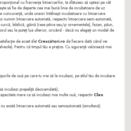
proporţional cu frecvenţa întoarcerilor, te sfătuiesc să optezi pe cât
reşte să fie de departe cea mai bună linie de incubatoare de uz
 concurenţă, unde uneori întâlneşti incubatoare cu întoarcere
noi numim întoarcere automată, respectiv întoarcere semi-automată,
curcă, bibilică, găină (rase pitice sau/şi ornamentale), fazan, păun,
orul sau le puteţi lua ulterior, oricând - dacă nu alegeţi un model de
tisfacţie de acest sfat
Crescători.ro
de fiecare dată când vei
n alveole). Pentru că timpul tău e preţios. Cu siguranţă valorează mai
ipurile de ouă pe care tu vrei să le incubezi, pe stilul tău de incubare
să incubezi prepeliţă deocamdată);
capacitate mare ca să incubezi mai multe ouă, respectiv
Cleo
e nu există întoarcere automată sau semiautomată (simultană).