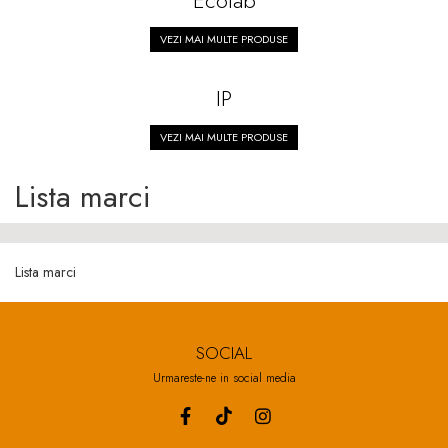
Ecolab
Fazani
Furajare porci, purcei,
Păuni
VEZI MAI MULTE PRODUSE
scroafe
Oi şi capre
IP
VEZI MAI MULTE PRODUSE
Lista marci
Lista marci
SOCIAL
Urmareste-ne in social media