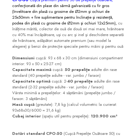
confecţionată din plase din sârmă galvanizată cu fir gros
(învelitoare din plasă cu grosime de Ø2mm şi ochiuri de
25x50mm + fire suplimentare pentru înclinaţie şi rezistenţă,
podea din plasă cu grosime de Ø2mm şi ochiuri 12x25mm),
cu
înălţime mărită, colector de ouă de două ori mai mare, hrănitoare
cu 40% mai încăpătoare, uşi cu arc şi inel şi deschidere separată
de hrănitoare, adăpători automate premium (sau model la
alegere) şi benzi de protecţie speciale pentru mâini şi pentru ouă
Dimensiuni
cuşcă: 93 x 68 x 30 cm (dimensiuni compartiment
interior: 93 x 50 x 25-27 cm)
Capacitate maximă
cuşcă:
50 prepeliţe
adulte din rase
standard (40 prepeliţe adulte - var. jumbo / faraon)
Capacitate optimă
cuşcă: 2-
40 prepeliţe
adulte din rase
standard (2-32 prepeliţe adulte - var. jumbo / faraon)
Vârsta minimă a prepeliţelor: 4 săptămâni (prepeliţe jumbo /
faraon: 3 săptămâni)
Masă cuşcă
(greutate): 7,8 kg (calcul volumetric la curierat:
93x68x30/6000 = 31,6 kg)
Cubaj interior
(spaţiu util pentru prepeliţe):
120.900 cm³
Dotări standard
CPO-50
(Cuşcă Prepeliţe Ouătoare 50) cu