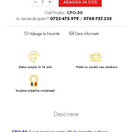
ADAUGA IN COS
Cod Produs:
CPO-50
Ai nevoie de ajutor?
0722-475.979
/
0768-757.235
Adauga la Favorite
Cere informatii
Retur simplu în 14 zile
Plată cu cardul sau ramburs
Susține inițiative românești
Descriere
CPO-50
Cuşcă premium pentru 50 de prepeliţe ouătoare,