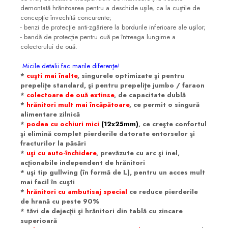
demontată hrănitoarea pentru a deschide uşile, ca la cuştile de
concepţie învechită concurente;
- benzi de protecţie anti-zgâriere la bordurile inferioare ale uşilor;
- bandă de protecţie pentru ouă pe întreaga lungime a
colectorului de ouă.
Micile detalii fac marile diferenţe!
*
cuşti mai înalte
, singurele optimizate şi pentru
prepeliţe standard, şi pentru prepeliţe jumbo / faraon
*
colectoare de ouă extinse
, de capacitate dublă
*
hrănitori mult mai încăpătoare
, ce permit o singură
alimentare zilnică
*
podea cu ochiuri mici
(12x25mm)
, ce creşte confortul
şi elimină complet pierderile datorate entorselor şi
fracturilor la păsări
*
uşi cu auto-închidere
, prevăzute cu arc şi inel,
acţionabile independent de hrănitori
* uşi tip gullwing (în formă de L), pentru un acces mult
mai facil în cuşti
*
hrănitori cu ambutisaj special
ce reduce pierderile
de hrană cu peste 90%
* tăvi de dejecţii şi hrănitori din tablă cu zincare
superioară