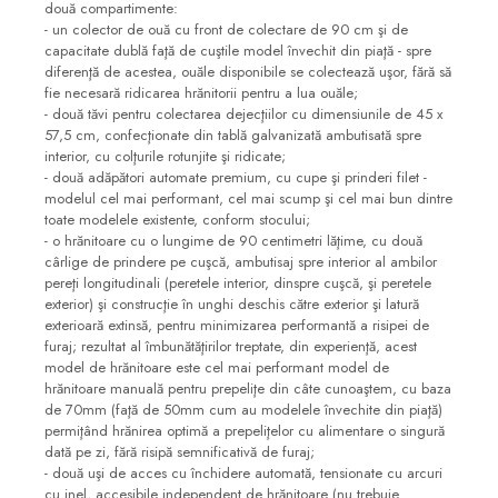
două compartimente:
- un colector de ouă cu front de colectare de 90 cm şi de
capacitate dublă faţă de cuştile model învechit din piaţă - spre
diferenţă de acestea, ouăle disponibile se colectează uşor, fără să
fie necesară ridicarea hrănitorii pentru a lua ouăle;
- două tăvi pentru colectarea dejecţiilor cu dimensiunile de 45 x
57,5 cm, confecţionate din tablă galvanizată ambutisată spre
interior, cu colţurile rotunjite şi ridicate;
- două adăpători automate premium, cu cupe şi prinderi filet -
modelul cel mai performant, cel mai scump şi cel mai bun dintre
toate modelele existente, conform stocului;
- o hrănitoare cu o lungime de 90 centimetri lăţime, cu două
cârlige de prindere pe cuşcă, ambutisaj spre interior al ambilor
pereţi longitudinali (peretele interior, dinspre cuşcă, şi peretele
exterior) şi construcţie în unghi deschis către exterior şi latură
exterioară extinsă, pentru minimizarea performantă a risipei de
furaj; rezultat al îmbunătăţirilor treptate, din experienţă, acest
model de hrănitoare este cel mai performant model de
hrănitoare manuală pentru prepeliţe din câte cunoaştem, cu baza
de 70mm (faţă de 50mm cum au modelele învechite din piaţă)
permiţând hrănirea optimă a prepeliţelor cu alimentare o singură
dată pe zi, fără risipă semnificativă de furaj;
- două uşi de acces cu închidere automată, tensionate cu arcuri
cu inel, accesibile independent de hrănitoare (nu trebuie