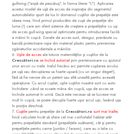
gullwing ("aripă de pescăruş", în forma literei "L"). Aplicarea
acestui model de uşă de acces de inspiraţie din segmentul
automobilelor sport de lux în domeniul cuştilor de prepeliţe este
ideea mea, fiind primul producător de cuşti de prepeliţe din
lume (!) care am oferit sisteme de creştere a prepeliţelor cu uşi
de acces gull-wing special optimizate pentru introducerea facilă
a mâinii în cuşcă. Zonele de acces sunt, desigur, prevăzute cu
bandă protectoare roşie din material plastic pentru prevenirea
zgârieturilor accidentale a mâinilor.
6.
Uşile de acces
ale tuturor maternităţilor şi cuştilor de la
Crescători.ro
se închid automat
prin pre-tensionare cu ajutorul
unor arcuri cu inele. Inelul fiecărui arc permite cuplarea arcului
pe uşă sau decuplarea sa foarte uşoară (cu un singur deget!),
fără să fie nevoie de un patent sau altă unealtă pentru această
operaţiune. Cu arcul cuplat, uşile cuştilor noastre sunt cu auto-
închidere: când se scoate mâna din cuşcă, uşa de acces se
închide automat în urmă. Dacă este necesar să se lucreze mai
mult în cuşcă, se poate decupla foarte uşor arcul uşii, lasând uşa
în poziţia deschisă.
7.
Cuştile
pentru prepeliţe de la
Crescători.ro
sunt mai înalte
,
fiind calculate încât să ofere cel mai confortabil habitat atât
pentru prepeliţele standard (prepeliţele ouătoare), cât şi pentru
prepeliţele pentru carne (jumbo / faraon), care au o talie cu