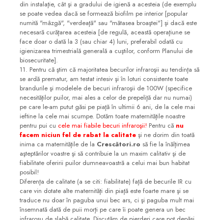
din instalaţie, cât şi a gradului de igienă a acesteia (de exemplu
se poate vedea dacă se formează biofilm pe interior [popular
numită "mâzgă", "verdeaţă" sau "mătasea broaştei"] şi dacă este
necesară curăţarea acesteia [de regulă, această operaţiune se
face doar o dată la 3 (sau chiar 4) luni, preferabil odată cu
igienizarea trimestrială generală a cuştilor, conform Planului de
biosecuritate].
11. Pentru că ştim că majoritatea becurilor infraroşii au tendinţa să
se ardă prematur, am testat intesiv şi în loturi consistente toate
brandurile şi modelele de becuri infraroşii de 100W (specifice
necesităţilor puilor, mai ales a celor de prepeliţă dar nu numai)
pe care le-am putut găsi pe piaţă în ultimii 6 ani, de la cele mai
ieftine la cele mai scumpe. Dotăm toate maternităţile noastre
pentru pui cu
cele mai fiabile becuri infraroşii!
Pentru că
nu
facem niciun fel de rabat la calitate
şi ne dorim din toată
inima ca maternităţile de la
Crescători.ro
să fie la înălţimea
aşteptărilor voastre şi să contribuie la un maxim calitativ şi de
fiabilitate oferirii puilor dumneavoastră a celui mai bun habitat
posibil!
Diferenţa de calitate (a se citi: fiabilitate) faţă de becurile IR cu
care vin dotate alte maternităţi din piaţă este foarte mare şi se
traduce nu doar în paguba unui bec ars, ci şi paguba mult mai
însemnată dată de puii morţi pe care îi poate genera un bec
infraroşu de slabă calitate. Discutăm de pierderi care pot depăşi