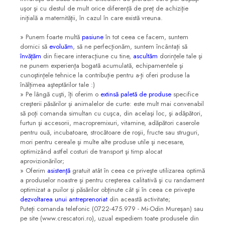
uşor şi cu destul de mult orice diferenţă de preţ de achiziţie
iniţială a maternităţii, în cazul în care există vreuna.
» Punem foarte multă
pasiune
în tot ceea ce facem, suntem
dornici să
evoluăm
, să ne perfecţionăm, suntem încântaţi să
învăţăm
din fiecare interacţiune cu tine,
ascultăm
dorinţele tale şi
ne punem experienţa bogată acumulată, echipamentele şi
cunoştinţele tehnice la contribuţie pentru a-ţi oferi produse la
înălţimea aşteptărilor tale :)
» Pe lângă cuşti, îţi oferim o
extinsă paletă de produse
specifice
creşterii păsărilor şi animalelor de curte: este mult mai convenabil
să poţi comanda simultan cu cuşca, din acelaşi loc, şi adăpători,
furtun şi accesorii, macropremixuri, vitamine, adăpători caserole
pentru ouă, incubatoare, strocătoare de roşii, fructe sau struguri,
mori pentru cereale şi multe alte produse utile şi necesare,
optimizând astfel costuri de transport şi timp alocat
aprovizionărilor;
» Oferim
asistenţă
gratuit atât în ceea ce priveşte utilizarea optimă
a produselor noastre şi pentru creşterea calitativă şi cu randament
optimizat a puilor şi păsărilor obţinute cât şi în ceea ce priveşte
dezvoltarea unui antreprenoriat
din această activitate;
Puteţi comanda telefonic (0722-475.979 - Mi-Odin Mureşan) sau
pe site (www.crescatori.ro), uzual expediem toate produsele din