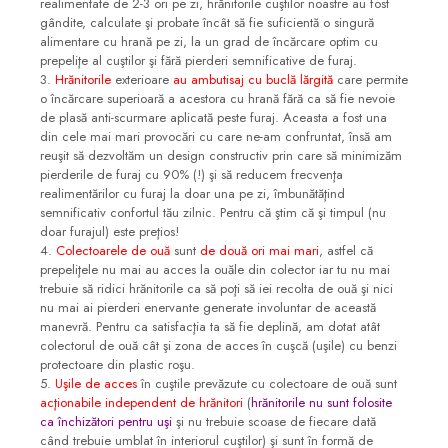
realimentate de 2-3 ori pe zi, hrănitorile cuştilor noastre au fost
gândite, calculate şi probate încât să fie suficientă o singură
alimentare cu hrană pe zi, la un grad de încărcare optim cu
prepeliţe al cuştilor şi fără pierderi semnificative de furaj.
3.
Hrănitorile
exterioare
au ambutisaj cu buclă lărgită
care permite
o încărcare superioară a acestora cu hrană fără ca să fie nevoie
de plasă anti-scurmare aplicată peste furaj. Aceasta a fost una
din cele mai mari provocări cu care ne-am confruntat, însă am
reuşit să dezvoltăm un design constructiv prin care să minimizăm
pierderile de furaj cu 90% (!) şi să reducem frecvenţa
realimentărilor cu furaj la doar una pe zi, îmbunătăţind
semnificativ confortul tău zilnic. Pentru că ştim că şi timpul (nu
doar furajul) este preţios!
4.
Colectoarele de ouă
sunt
de două ori mai mari
, astfel că
prepeliţele nu mai au acces la ouăle din colector iar tu nu mai
trebuie să ridici hrănitorile ca să poţi să iei recolta de ouă şi nici
nu mai ai pierderi enervante generate involuntar de această
manevră. Pentru ca satisfacţia ta să fie deplină, am dotat atât
colectorul de ouă cât şi zona de acces în cuşcă (uşile) cu benzi
protectoare din plastic roşu.
5.
Uşile de acces
în cuştile prevăzute cu colectoare de ouă sunt
acţionabile independent de hrănitori
(
hrănitorile nu sunt folosite
ca închizători pentru uşi
şi nu trebuie scoase de fiecare dată
când trebuie umblat în interiorul cuştilor) şi sunt în formă de