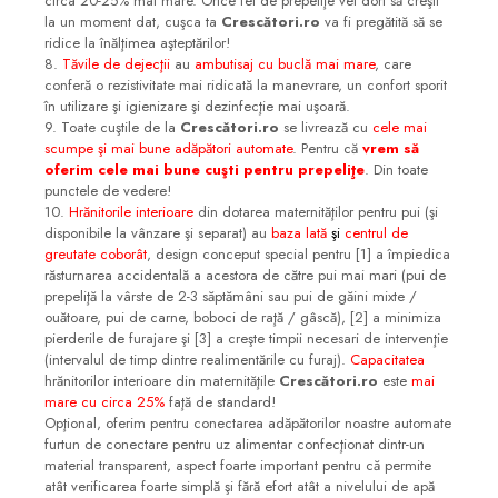
circa 20-25% mai mare. Orice fel de prepeliţe vei dori să creşti
la un moment dat, cuşca ta
Crescători.ro
va fi pregătită să se
ridice la înălţimea aşteptărilor!
8.
Tăvile de dejecţii
au
ambutisaj cu buclă mai mare
, care
conferă o rezistivitate mai ridicată la manevrare, un confort sporit
în utilizare şi igienizare şi dezinfecţie mai uşoară.
9. Toate cuştile de la
Crescători.ro
se livrează cu
cele mai
scumpe şi mai bune adăpători automate
. Pentru că
vrem să
oferim cele mai bune cuşti pentru prepeliţe
. Din toate
punctele de vedere!
10.
Hrănitorile interioare
din dotarea maternităţilor pentru pui (şi
disponibile la vânzare şi separat) au
baza lată
şi
centrul de
greutate coborât
, design conceput special pentru [1] a împiedica
răsturnarea accidentală a acestora de către pui mai mari (pui de
prepeliţă la vârste de 2-3 săptămâni sau pui de găini mixte /
ouătoare, pui de carne, boboci de raţă / gâscă), [2] a minimiza
pierderile de furajare şi [3] a creşte timpii necesari de intervenţie
(intervalul de timp dintre realimentările cu furaj).
Capacitatea
hrănitorilor interioare din maternităţile
Crescători.ro
este
mai
mare cu circa 25%
faţă de standard!
Opţional, oferim pentru conectarea adăpătorilor noastre automate
furtun de conectare pentru uz alimentar confecţionat dintr-un
material transparent, aspect foarte important pentru că permite
atât verificarea foarte simplă şi fără efort atât a nivelului de apă