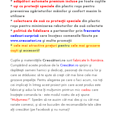
*
adăpători automate premium incluse
pe toate cuştile
*
uşi cu protecţii speciale
din plastic roşu pentru
prevenirea zgârieturilor mâinilor şi confort maxim în
utilizare
*
colectoare de ouă cu protecţii speciale
din plastic
roşu pentru minimizarea rebuturilor de ouă colectate
*
politică de fidelizare
a partenerilor prin
frecvente
cadouri-surpriză
care însoţesc comenzile făcute pe
www.crescatori.ro
şi multe promoţii
*
cele mai atractive preţuri
pentru
cele mai grozave
cuşti
şi accesorii!
Cuştile şi maternităţile
Crescători.ro
sunt
fabricate în
România
.
Cumpărând aceste produse de la
Crescători.ro
sprijini şi
răsplăteşti oameni harnici şi dedicaţi, pasionaţi de munca lor şi
care se străduiesc să te ajute să creşti cât mai bine cele mai
grozave prepeliţe. Pentru alegerea pe care o faci acum, noi toţi
cei implicaţi în întreg acest proiect prin care acest produs este
fabricat şi adus la tine îţi mulţumim printr-un mic
cadou
care
însoţeşte comanda ta - este modul nostru de a-ţi spune
"
Mulţumesc!
". Sperăm să ne auzim cât mai des şi cu cât mai
variate comenzi, şi să ne bucurăm de recomandările tale către
alţi crescători (pe Facebook şi nu numai)!