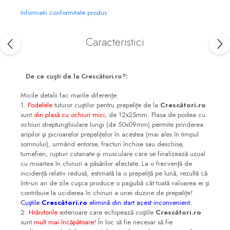
Informatii conformitate produs
Caracteristici
De ce cuşti de la Crescători.ro?:
Micile detalii fac marile diferenţe
:
1.
Podelele
tuturor cuştilor pentru prepeliţe de la
Crescători.ro
sunt
din plasă cu ochiuri mici,
de 12x25mm. Plasa de podea cu
ochiuri dreptunghiulare lungi (de 50x09mm) permite prinderea
aripilor şi picioarelor prepeliţelor în acestea (mai ales în timpul
somnului), urmând entorse, fracturi închise sau deschise,
tumefieri, rupturi cutanate şi musculare care se finalizează uzual
cu moartea în chinuri a păsărilor afectate. La o frecvenţă de
incidenţă relativ redusă, estimată la o prepeliţă pe lună, rezultă că
într-un an de zile cuşca produce o pagubă cât toată valoarea ei şi
contribuie la uciderea în chinuri a unei duzine de prepeliţe!
Cuştile
Crescători.ro
elimină din start acest inconvenient.
2.
Hrănitorile
exterioare care echipează cuştile
Crescători.ro
sunt
mult mai încăpătoare!
În loc să fie necesar să fie