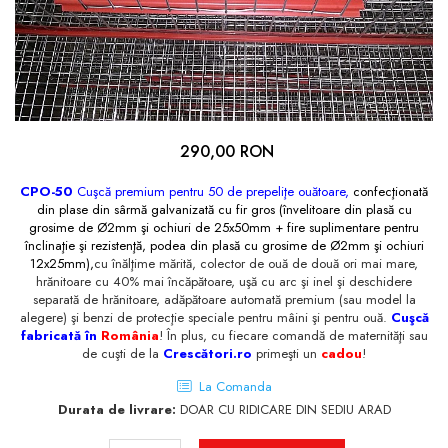
Fazani
Furajare porci, purcei,
Păuni
scroafe
Oi şi capre
290,00 RON
CPO-50
Cuşcă premium pentru 50 de prepeliţe ouătoare,
confecţionată
din plase din sârmă galvanizată cu fir gros (învelitoare din plasă cu
grosime de Ø2mm şi ochiuri de 25x50mm + fire suplimentare pentru
înclinaţie şi rezistenţă, podea din plasă cu grosime de Ø2mm şi ochiuri
12x25mm),
cu înălţime mărită, colector de ouă de două ori mai mare,
hrănitoare cu 40% mai încăpătoare, uşă cu arc şi inel şi deschidere
separată de hrănitoare, adăpătoare automată premium (sau model la
alegere) şi benzi de protecţie speciale pentru mâini şi pentru ouă.
Cuşcă
fabricată în
România
! În plus, cu fiecare comandă de maternităţi sau
de cuşti de la
Crescători.ro
primeşti un
cadou
!
La Comanda
Durata de livrare:
DOAR CU RIDICARE DIN SEDIU ARAD