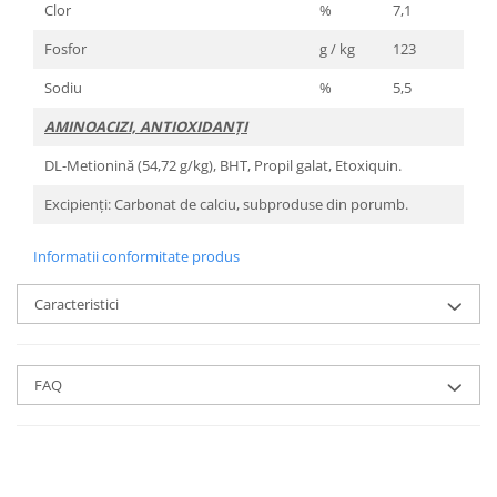
Clor
%
7,1
Fosfor
g / kg
123
Sodiu
%
5,5
AMINOACIZI, ANTIOXIDANŢI
DL-Metionină (54,72 g/kg), BHT, Propil galat, Etoxiquin.
Excipienţi: Carbonat de calciu, subproduse din porumb.
Informatii conformitate produs
Caracteristici
FAQ