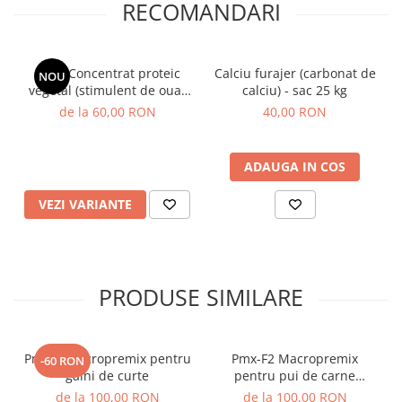
RECOMANDARI
CPV - Concentrat proteic
Calciu furajer (carbonat de
NOU
vegetal (stimulent de ouat
calciu) - sac 25 kg
premium bazat pe
de la 60,00 RON
40,00 RON
aminoacizi esenţiali) -
pentru păsări, purcei,
pescuit
ADAUGA IN COS
VEZI VARIANTE
PRODUSE SIMILARE
Pmx-G Macropremix pentru
Pmx-F2 Macropremix
-60 RON
găini de curte
pentru pui de carne
(broiler), găini, fazani, emu
de la 100,00 RON
de la 100,00 RON