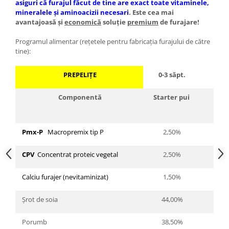
asiguri că furajul făcut de tine are exact toate vitaminele,
mineralele şi aminoacizii necesari
. Este cea mai
avantajoasă
şi
economică
soluţie
premium
de furajare
!
Programul alimentar (reţetele pentru fabricaţia furajului de către
tine):
PREPELIŢE
0-3 săpt.
3-7+
Componentă
Starter pui
Cre
tin
Pmx-P
Macropremix tip P
2,50%
2,
CPV
Concentrat proteic vegetal
2,50%
Calciu furajer (nevitaminizat)
1,50%
1,
Şrot de soia
44,00%
36
Porumb
38,50%
48