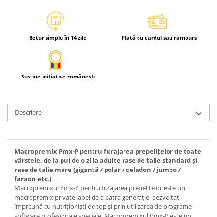
Retur simplu în 14 zile
Plată cu cardul sau ramburs
Susține inițiative românești
Descriere
Macropremix Pmx-P pentru furajarea prepeliţelor de toate
vârstele, de la pui de o zi la adulte rase de talie standard şi
rase de talie mare (gigantă / polar / celadon / jumbo /
faraon etc.)
Macropremixul Pmx-P pentru furajarea prepeliţelor este un
macropremix private label de a patra generaţie, dezvoltat
împreună cu nutriţionişti de top şi prin utilizarea de programe
software profesionale speciale. Macropremixul Pmx-P este un