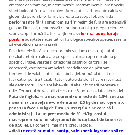
amestec de vitamine, microminerale, macrominerale, aminoacizi
şi antioxidanţi într-un excipient format din carbonat de calciu şi
gluten de porumb, o formulă creată cu scopul obţinerii de
performanţe fără compromisuri
în regim de furajare extensivă
(gospodărească, neintensivă / non-industrială) a prepeliţelor. Pe
scurt, scopul urmărit a fost obţinerea
celor mai bune furaje
posibile
adaptate necesităţilor fiziologice specifice speciei, rasei şi
vârstei cărora se adresează.
Pe etichetele fiecărui macropremix sunt înscrise conţinutul
detaliat, reţetele calculate pe specificul macropremixului şi pe
specificul rasei, vârstei şi categoriei păsărilor cărora li se
adresează, cantitatea ambalată, modalitatea de păstrare,
termenul de valabilitate, data fabricaţiei, numărul de lot de
fabricaţie (pentru trasabilitate), datele de identificare şi contact
ale deţinătorului private label-ului şi alte informaţii necesare &
utile. Termenul de valabilitate este de 6 luni de la data fabricaţiei.
Rata de înglobare a macropremixului este de 2,5%, ceea ce
înseamnă că aveţi nevoie de numai 2,5 kg de macropremix
pentru a face 100 kg de furaj (nutreţ) finit pe care să-l
administraţi. La un preţ mediu de 20 lei/kg, costul
macropremixului în kilogramul de furaj făcut de tine este
de 0,50 lei.
La comenzi mai mari, preţul scade.
Adică
te costă numai 50 bani (0,50 lei) per kilogram ca să te