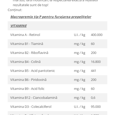
mai sus, fără modificări, la respectarea exactă a reţetelor
rezultatele sunt de top!
Conţinut:
Macropremix tip P pentru furajarea prepeliţelor
VITAMINE
Vitamina A - Retinol
U.I. / kg
400.000
Vitamina B1 - Tiamină
mg / kg
60
Vitamina B2 - Riboflavină
mg / kg
200
Vitamina B4 - Colină
mg / kg
16.800
Vitamina B5 - Acid pantotenic
mg / kg
441
Vitamina B6 - Piridoxină
mg / kg
200
Vitamina B9 - Acid folic
mg / kg
60
Vitamina B12 - Ciancobalamină
mg / kg
0,6
Vitamina D3 - Colecalciferol
U.I. / kg
95.000