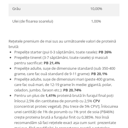
Grâu
10,00%
10
Ulei (de floarea soarelui)
1,00%
2,
Reţetele premium de mai sus au următoarele valori de proteină
brută:
Prepeliţe starter (pui 0-3 săptămâni, toate rasele):
PB 26%
Prepeliţe tineret (3-7 săptămâni, toate rasele) şi masculi
pentru sacrificat:
PB 21,4%
Prepeliţe adulte, suşe de dimensiune standard (sub 350-400
grame, care fac ouă standard de 9-11 grame):
PB 20,1%
Prepeliţe adulte, suşe de dimensiuni mari (peste 400 grame,
care fac ouă mari, de 12-19 grame în medie: gigantă, polar,
celadon, jumbo, faraon etc.):
PB 20,74%
Pentru un plus de
1,41%
proteină brută în furajul final poţi
înlocui 2,5% din cantitatea de porumb cu 2,5%
CPV
(concentrat proteic vegetal). [Nu trece de 5% CPV!]. Înlocuirea
unei cantităţi de 1% de porumb cu 1% şrot de soia (PB46%)
creşte proteina brută a furajului finit cu 0,385%. Noi însă
recomandăm să faci reţetele exact aşa cum sunt prezentate