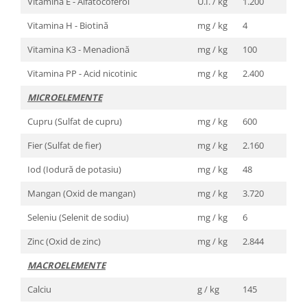
Vitamina E - Alfatocoferol
U.I. / kg
1.200
Vitamina H - Biotină
mg / kg
4
Vitamina K3 - Menadionă
mg / kg
100
Vitamina PP - Acid nicotinic
mg / kg
2.400
MICROELEMENTE
Cupru (Sulfat de cupru)
mg / kg
600
Fier (Sulfat de fier)
mg / kg
2.160
Iod (Iodură de potasiu)
mg / kg
48
Mangan (Oxid de mangan)
mg / kg
3.720
Seleniu (Selenit de sodiu)
mg / kg
6
Zinc (Oxid de zinc)
mg / kg
2.844
MACROELEMENTE
Calciu
g / kg
145