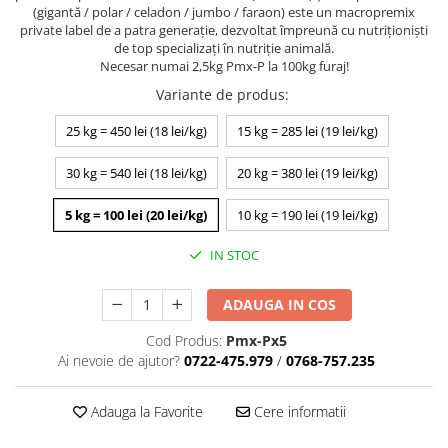
(gigantă / polar / celadon / jumbo / faraon) este un macropremix
private label de a patra generaţie, dezvoltat împreună cu nutriţionişti
de top specializaţi în nutriţie animală.
Necesar numai 2,5kg Pmx-P la 100kg furaj!
Variante de produs
:
25 kg = 450 lei (18 lei/kg)
15 kg = 285 lei (19 lei/kg)
30 kg = 540 lei (18 lei/kg)
20 kg = 380 lei (19 lei/kg)
5 kg = 100 lei (20 lei/kg)
10 kg = 190 lei (19 lei/kg)
IN STOC
ADAUGA IN COS
Cod Produs:
Pmx-Px5
Ai nevoie de ajutor?
0722-475.979
/
0768-757.235
Adauga la Favorite
Cere informatii