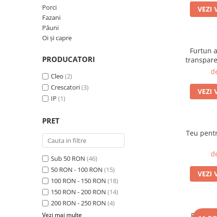
Porci
VEZI 
Oi şi capre
Fazani
Păuni
Oi şi capre
Furtun 
PRODUCATORI
transpare
d
Cleo
(2)
Crescatori
(3)
VEZI 
IP
(1)
PRET
Teu pentr
d
Sub 50 RON
(46)
50 RON - 100 RON
(15)
VEZI 
100 RON - 150 RON
(18)
150 RON - 200 RON
(14)
200 RON - 250 RON
(4)
Vezi mai multe
Pistol s