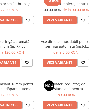
-10 RON
p acces-în-butoi (cu
S (cu autoumplere) pentru
 pe direct butoi),
vaccinat, capacitate 0,2 ml - 2
22,00 RON
100,00 RON
de la 90,00 RON
entru păsări
ml + BONUS set garnituri de
schimb
GA IN COS
VEZI VARIANTE
l seringă automată
Ace din oţel inoxidabil pentru
mium (tip R) (cu
seringă automată (pistol
re) pentru vaccinat,
vaccinări)
 la 120,00 RON
de la 5,00 RON
ate 0,2 ml - 2 ml +
I set garnituri de
 VARIANTE
VEZI VARIANTE
i recipient 100ml pt.
vaccinuri
 pasant 10mm pentru
Regulator (reductor) de
NOU
de adăpare automată
presiune apă pentru
a păsărilor
instalaţiile de adăpare
12,00 RON
189,00 RON
automată a animalelor
GA IN COS
VEZI VARIANTE