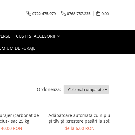
0722-475.979
0768-757.235
0,00
VERSE
CUŞTI ŞI ACCESORII
EMIUM DE FURAJE
Ordoneaza:
furajer (carbonat de
Adăpătoare automată cu niplu
ciu) - sac 25 kg
şi tăviţă (creştere păsări la sol)
40,00 RON
de la 6,00 RON