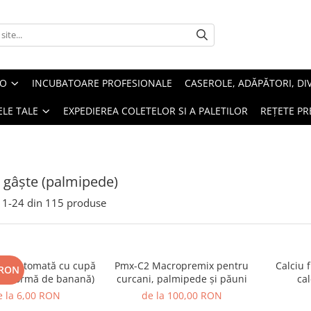
EO
INCUBATOARE PROFESIONALE
CASEROLE, ADĂPĂTORI, DI
LE TALE
EXPEDIEREA COLETELOR SI A PALETILOR
REȚETE PR
i gâşte (palmipede)
1-
24
din
115
produse
re automată cu cupă
Pmx-C2 Macropremix pentru
Calciu 
 RON
(în formă de banană)
curcani, palmipede şi păuni
cal
e la 6,00 RON
de la 100,00 RON