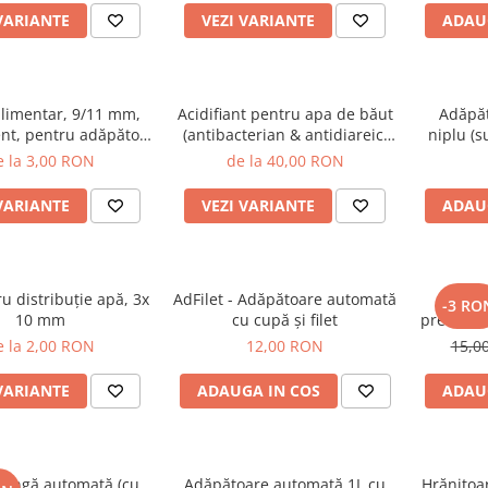
VARIANTE
VEZI VARIANTE
ADAU
alimentar, 9/11 mm,
Acidifiant pentru apa de băut
Adăpăt
nt, pentru adăpători
(antibacterian & antidiareic)
niplu (s
automate
pentru păsări, porci şi iepuri
e la 3,00 RON
de la 40,00 RON
VARIANTE
VEZI VARIANTE
ADAU
u distribuţie apă, 3x
AdFilet - Adăpătoare automată
Adăp
-3 RO
10 mm
cu cupă şi filet
premium 
păsări,
e la 2,00 RON
12,00 RON
15,0
p
VARIANTE
ADAUGA IN COS
ADAU
eringă automată (cu
Adăpătoare automată 1L cu
Hrănitoa