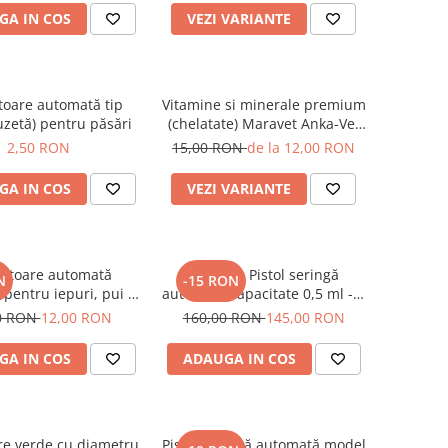
GA IN COS
VEZI VARIANTE
oare automată tip
Vitamine si minerale premium
uzetă) pentru păsări
(chelatate) Maravet Anka-Vet
CH
2,50 RON
15,00 RON
de la 12,00 RON
GA IN COS
VEZI VARIANTE
ătoare automată
PACHET: Pistol seringă
N
-15 RON
pentru iepuri, pui şi
automată capacitate 0,5 ml - 5
 cu niplu din inox şi
ml (cu set garnituri de
0 RON
12,00 RON
160,00 RON
145,00 RON
lacă de fixare
schimb) + Set 12 ace inox
premium (autoclavabile)
GA IN COS
ADAUGA IN COS
re verde cu diametru
Pistol seringă automată model