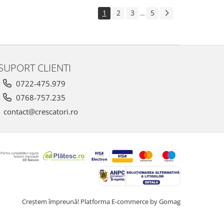
1
2
3
5
...
SUPORT CLIENTI
0722-475.979
0768-757.235
contact@crescatori.ro
Creştem împreună!
Platforma E-commerce by Gomag