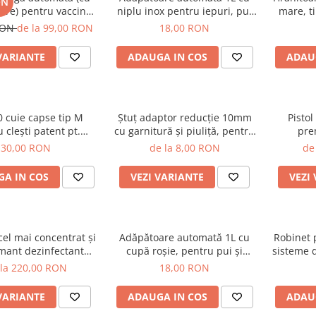
ON
re) pentru vaccinat,
niplu inox pentru iepuri, pui
mare, ti
ate 0,5 ml - 5 ml +
şi păsări, cu recipient galben
montaj
RON
de la 99,00 RON
18,00 RON
 set garnituri de
cu verde
p
schimb
VARIANTE
ADAUGA IN COS
ADAU
0 cuie capse tip M
Ştuţ adaptor reducţie 10mm
Pisto
 cleşti patent pt.
cu garnitură şi piuliţă, pentru
pre
t cuşti, garduri şi
legarea furtunului la bidoane
autoumple
30,00 RON
de la 8,00 RON
de
muiri şi pt. legat
capacit
muri şi mezeluri
BONUSUR
A IN COS
VEZI VARIANTE
VEZI
schimb ş
 cel mai concentrat şi
Adăpătoare automată 1L cu
Robinet
mant dezinfectant
cupă roşie, pentru pui şi
sisteme 
cient inclusiv la
păsări, cu recipient galben cu
 la 220,00 RON
18,00 RON
us, pesta porcină şi
verde
 gripa aviară!)
VARIANTE
ADAUGA IN COS
ADAU