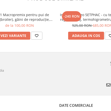
1 Macropremix pentru pui de
Incubator Cleo 5ETPHAC - cu t
-240 RON
(broiler), găini de reproducţie,
reglabil, etaj, termohigrometru
fazani şi iepuri
întoarcere automată ouă de pre
de la 100,00 RON
925,00 RON
685,00 RO
cupă exterioară pt. apă + CA
incubare premium + asistent 
VEZI VARIANTE
ADAUGA IN COS
dia
DATE COMERCIALE