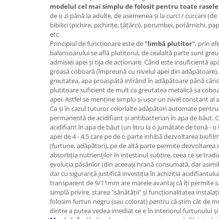
modelul cel mai simplu de folosit
pentru toate rasele
de o zi până la adulte, de asemenea şi la curci / curcani (de
bibilici (pichire, pichiriţe, ţăţărci), porumbei, potârnichi, pap
etc.
Principiul de funcţionare este de
"limbă plutitor"
, prin e
balansoarului se află plutitorul, de cealaltă parte sunt gre
admisiei apei şi tija de acţionare. Când este insuficientă a
groasă coboară (împreună cu nivelul apei din adăpătoare), 
greutatea, apa proaspătă intrând în adăpătoare până când n
plutitoare suficient de mult ca greutatea metalică sa coboar
apei. Astfel se menţine simplu şi uşor un nivel constant al 
Ca şi în cazul tuturor celorlalte adăpători automate pentru
permanentă de acidifiant şi antibacterian în apa de băut. O
acidifiant în apa de băut (un litru la o jumătate de tonă - 
apei de 4 - 4,5 care pe de o parte inhibă dezvoltarea biofilm
(furtune, adăpători), pe de altă parte permite dezvoltarea m
absorbţia nutrienţilor în intestinul subţire, ceea ce se tra
evoluţia păsărilor (din aceeaşi hrană consumată, dar asimil
dar cu siguranţă justifică investiţia în achiziţia acidifiantulu
transparent de 9/11mm are marele avantaj că îţi permite să 
simplă privire, starea "sănătăţii" şi funcţionalitatea insta
folosim furtun negru (sau colorat) pentru că ştim cât de m
dintre a putea vedea imediat ce e în interiorul furtunului ş