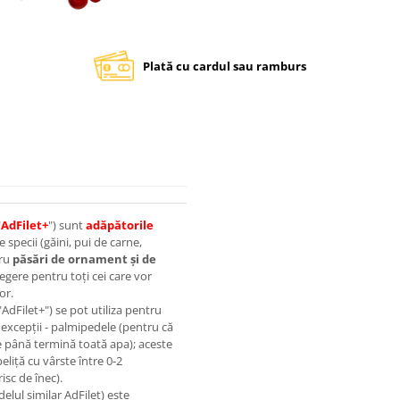
Plată cu cardul sau ramburs
"
AdFilet+
") sunt
adăpătorile
 specii (găini, pui de carne,
tru
păsări de ornament şi de
egere pentru toţi cei care vor
or.
AdFilet+") se pot utiliza pentru
 excepţii - palmipedele (pentru că
te până termină toată apa); aceste
liţă cu vârste între 0-2
isc de înec).
elul similar AdFilet) este