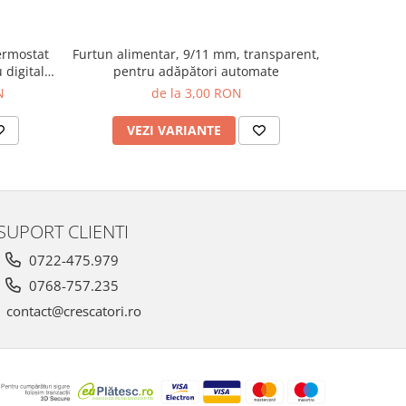
ermostat
Furtun alimentar, 9/11 mm, transparent,
Ştuţ a
 digital,
pentru adăpători automate
garnitur
peliţă şi
f
N
de la 3,00 RON
DOU Ghid
incubare
VEZI VARIANTE
V
SUPORT CLIENTI
0722-475.979
0768-757.235
contact@crescatori.ro