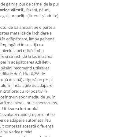
de găini şi pui de carne, de la pui
orice vârstă
), fazani, păuni,
agali, prepeliţe (tineret şi adulte)
fectul de balansoar: pe o parte a
utatea metalică de închidere a
pă în adăpătoare, limba galbenă
împingând în sus tija cu
ivelul apei ridică limba
e şi să închidă la loc intrarea
apei în adăpătoarea AdFilet+.
 păsări, recomand utilizarea
 diluţie de 0,1% - 0,2% de
o tonă de apă) asigură un pH al
ului în instalaţiile de adăpare
icroflorei cu rol pozitiv în
duce într-un spor mediu de 3% în
ată mai bine) - nu e spectaculos,
i. Utilizarea furtunului
evaluezi rapid şi uşor, dintr-o
laţiei de adăpare automată. Nu
ult contează această diferenţă
i a nu vedea nimic!