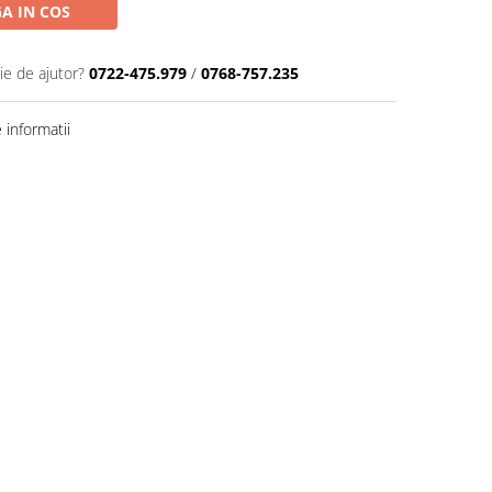
A IN COS
ie de ajutor?
0722-475.979
/
0768-757.235
informatii