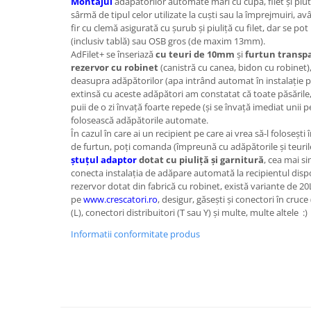
Montajul
adăpătorilor automate mari cu cupă, filet şi plut
sârmă de tipul celor utilizate la cuşti sau la împrejmuiri, 
fir cu clemă asigurată cu şurub şi piuliţă cu filet, dar se po
(inclusiv tablă) sau OSB gros (de maxim 13mm).
AdFilet+ se înseriază
cu teuri de 10mm
şi
furtun transp
rezervor cu robinet
(canistră cu canea, bidon cu robinet)
deasupra adăpătorilor (apa intrând automat în instalaţie p
extinsă cu aceste adăpători am constatat că toate păsările, 
puii de o zi învaţă foarte repede (şi se învaţă imediat unii p
folosească adăpătorile automate.
În cazul în care ai un recipient pe care ai vrea să-l foloseşt
de furtun, poţi comanda (împreună cu adăpătorile şi teuril
ştuţul adaptor
dotat cu piuliţă şi garnitură
, cea mai si
conecta instalaţia de adăpare automată la recipientul dispo
rezervor dotat din fabrică cu robinet, există variante de 20L
pe
www.crescatori.ro
, desigur, găseşti şi conectori în cruce
(L), conectori distribuitori (T sau Y) şi multe, multe altele :)
Informatii conformitate produs