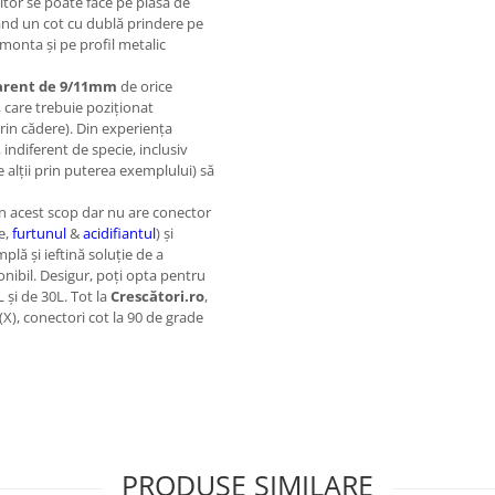
itor se poate face pe plasă de
având un cot cu dublă prindere pe
t monta şi pe profil metalic
arent de 9/11mm
de orice
, care trebuie poziţionat
rin cădere). Din experienţa
indiferent de specie, inclusiv
e alţii prin puterea exemplului) să
i în acest scop dar nu are conector
e,
furtunul
&
acidifiantul
) şi
mplă şi ieftină soluţie de a
nibil. Desigur, poţi opta pentru
 şi de 30L. Tot la
Crescători.ro
,
 (X), conectori cot la 90 de grade
PRODUSE SIMILARE