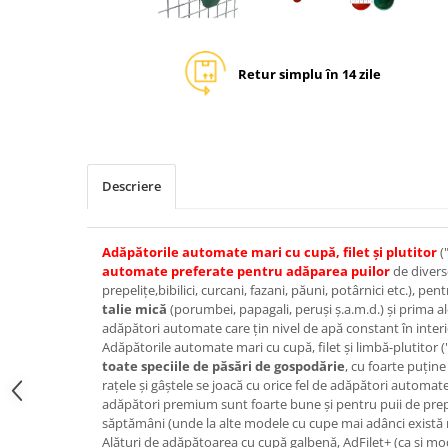
Retur simplu în 14 zile
Descriere
Adăpătorile automate mari cu cupă, filet şi plutitor
(
automate preferate pentru adăparea pui
lor
de diverse
prepeliţe,bibilici, curcani, fazani, păuni, potârnici etc.), pen
talie mică
(porumbei, papagali, peruşi ş.a.m.d.) şi prima al
adăpători automate care ţin nivel de apă constant în interi
Adăpătorile automate mari cu cupă, filet şi limbă-plutitor ("
toate speciile de păsări de gospodărie
, cu foarte puţine
raţele şi gâştele se joacă cu orice fel de adăpători automa
adăpători premium sunt foarte bune şi pentru puii de prepe
săptămâni (unde la alte modele cu cupe mai adânci există r
Alături de adăpătoarea cu cupă galbenă, AdFilet+ (ca şi mod