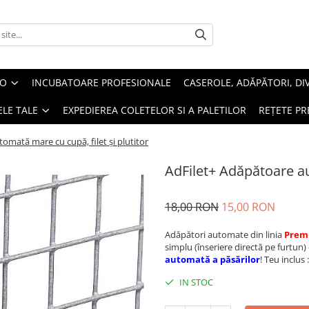
EO
INCUBATOARE PROFESIONALE
CASEROLE, ADĂPĂTORI, DI
LE TALE
EXPEDIEREA COLETELOR SI A PALETILOR
REȚETE PR
omată mare cu cupă, filet şi plutitor
AdFilet+ Adăpătoare au
18,00 RON
15,00 RON
Adăpători automate din linia
Prem
simplu (înseriere directă pe furtun)
automată a păsărilor
! Teu inclus :
IN STOC