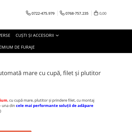
0722-475.979
0768-757.235
0,00
VERSE
CUŞTI ŞI ACCESORII
EMIUM DE FURAJE
tomată mare cu cupă, filet şi plutitor
ium
, cu cupă mare, plutitor şi prindere filet, cu montaj
 - una din
cele mai performante soluţii de adăpare
)