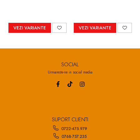
pentru păsări, purcei,
bumb în inel
pescuit
VEZI VARIANTE
VEZI VARIANTE
SOCIAL
Urmareste-ne in social media
SUPORT CLIENTI
0722-475.979
0768-757.235