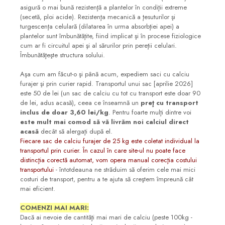
asigură o mai bună rezistenţă a plantelor în condiţii extreme
(secetă, ploi acide).
Rezistenţa mecanică a ţesuturilor şi
turgescenţa celulară (dilatarea în urma absorbţiei apei) a
plantelor sunt îmbunătăţite, fiind implicat şi în procese fiziologice
cum ar fi circuitul apei şi al sărurilor prin pereţii celulari.
Îmbunătăţeşte structura solului.
Aşa cum am făcut-o şi până acum, expediem saci cu calciu
furajer şi prin curier rapid. Transportul unui sac [aprilie 2026]
este 50 de lei (un sac de calciu cu tot cu transport este doar 90
de lei, adus acasă), ceea ce înseamnă un
preţ cu transport
inclus de doar 3,60 lei/kg
. Pentru foarte mulţi dintre voi
este mult mai comod să vă livrăm noi calciul direct
acasă
decât să alergaţi după el.
Fiecare sac de calciu furajer de 25 kg este coletat individual la
transportul prin curier. În cazul în care site-ul nu poate face
distincţia corectă automat, vom opera manual corecţia costului
transportului
- întotdeauna ne străduim să oferim cele mai mici
costuri de transport, pentru a te ajuta să creştem împreună cât
mai eficient.
COMENZI MAI MARI:
Dacă ai nevoie de cantităţi mai mari de calciu (peste 100kg -