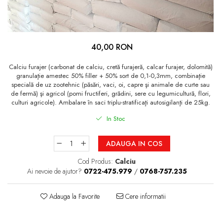
Fazani
Furajare porci, purcei,
Păuni
scroafe
Oi şi capre
40,00 RON
Calciu furajer (carbonat de calciu, cretă furajeră, calcar furajer, dolomită)
granulaţie amestec 50% filler + 50% sort de 0,1-0,3mm, combinaţie
specială de uz zootehnic (păsări, vaci, oi, capre şi animale de curte sau
de fermă) şi agricol (pomi fructiferi, grădini, sere cu legumicultură, flori,
culturi agricole). Ambalare în saci triplu-stratificaţi autosigilanţi de 25kg.
In Stoc
ADAUGA IN COS
Cod Produs:
Calciu
Ai nevoie de ajutor?
0722-475.979
/
0768-757.235
Adauga la Favorite
Cere informatii