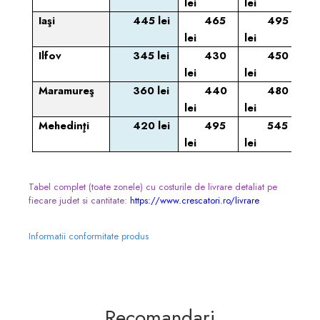
lei
lei
Iaşi
445 lei
465
495
lei
lei
Ilfov
345 lei
430
450
lei
lei
Maramureş
360 lei
440
480
lei
lei
Mehedinţi
420 lei
495
545
lei
lei
Tabel complet (toate zonele) cu costurile de livrare detaliat pe
fiecare judet si cantitate:
https://www.crescatori.ro/livrare
Informatii conformitate produs
Recomandari