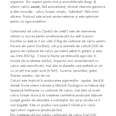
organism. Din respect pentru tine şi animalele tale dragi, îţi
oferim calciu
curat,
fără aromatizanţi, diverse vitamine generice
şi alte minunăţii - calciu furajer, simplu, "adevărat", fără nimic
altceva. Produsul este avizat sanitar-veterinar şi este optimizat
pentru uz agro-zootehnic.
Carbonatul de calciu ("praful de cretă") este de asemenea
utilizat cu succes pentru ameliorarea pH-ului atât la pomii
fructiferi (o dată la 3 ani câte 2-3kg de carbonat de calciu pentru
fiecare din pomii fructiferi), cât şi la plantele de cultură (300 de
grame de carbonat de calciu pe metrul pătrat în grădini şi sere,
sau între 500 kg - 3 tone la hectar pe terenurile agricole, în
funcţie de aciditatea solului). Impactul unui amendament cu
calciu este semnificativ, mai ales la plantele care preferă un sol
cu un pH mai puţin acid (6-7pH) - lucerna, porumbul, grâul,
floarea soarelui, viţa de vie.
Calciul este implicat în producerea pigmenţilor - aşadar, dacă îţi
doreşti fructe intens colorate şi fără boli fiziologice nu trebuie să-ţi
lipsească fertilizarea cu carbonat de calciu, mai ales că acest
calciu furajer duce şi la creşterea cantitativă producţiei obţinute
(creşte gradul de absorbţie a nutrienţilor din sol şi recolta va fi
mai bogată). Este un produs care poate fi folosit şi în cazul
agriculturii organice (producţie bio).
Prin creşterea pH-ului solului carbonatul de calciu (CaCO3)