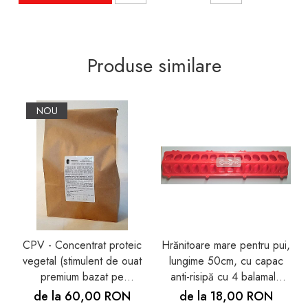
Produse similare
NOU
CPV - Concentrat proteic
Hrănitoare mare pentru pui,
vegetal (stimulent de ouat
lungime 50cm, cu capac
premium bazat pe
anti-risipă cu 4 balamale
aminoacizi esenţiali) -
duble + 4 închideri tip
de la 60,00 RON
de la 18,00 RON