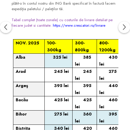
plătit-o în contul nostru din ING Bank specificat în factură facem
expediţia paletului / paleţilor tăi.
Tabel complet (toate zonele) cu costurile de livrare detaliat pe
fiecare judet si cantitate:
https://www.crescatori.ro/livrare
NOV. 2025
100-
300-
800-
300kg
800kg
1200kg
Alba
325 lei
385
430
lei
lei
Arad
245 lei
245
275
lei
lei
Argeş
395 lei
395
440
lei
lei
Bacǎu
425 lei
425
460
lei
lei
Bihor
275 lei
360
395
lei
lei
Bistriţa
340 lei
420
460