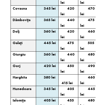
lei
lei
Covasna
345 lei
420
470
lei
lei
Dâmboviţa
365 lei
440
475
lei
lei
Dolj
360 lei
420
460
lei
lei
Galaţi
445 lei
475
505
lei
lei
Giurgiu
360 lei
440
480
lei
lei
Gorj
420 lei
450
490
lei
lei
Harghita
380 lei
460
415 lei
lei
Hunedoara
345 lei
405
445
lei
lei
Ialomiţa
405 lei
455
480