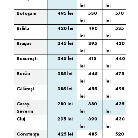
lei
lei
Botoşani
495 lei
530
570
lei
lei
Brǎila
420 lei
490
535
lei
lei
Braşov
345 lei
395
430
lei
lei
Bucureşti
345 lei
415
440
lei
lei
Buzǎu
385 lei
445
475
lei
lei
Cǎlǎraşi
385 lei
455
495
lei
lei
Caraş-
280 lei
380
435
Severin
lei
lei
Cluj
295 lei
390
430
lei
lei
Constanţa
425 lei
485
520