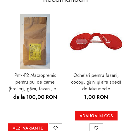
Pmx-F2 Macropremix
Ochelari pentru fazani,
pentru pui de carne
cocoşi, găini şi alte specii
(broiler), găini, fazani, emu
de talie medie
şi struţi
de la 100,00 RON
1,00 RON
ADAUGA IN COS
VEZI VARIANTE