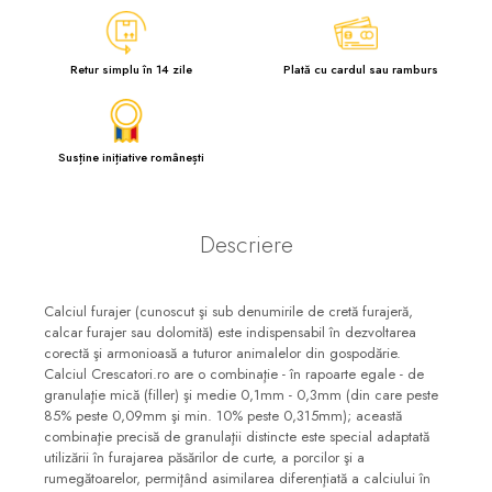
Retur simplu în 14 zile
Plată cu cardul sau ramburs
Susține inițiative românești
Descriere
Calciul furajer (cunoscut şi sub denumirile de cretă furajeră,
calcar furajer sau dolomită) este indispensabil în dezvoltarea
corectă şi armonioasă a tuturor animalelor din gospodărie.
Calciul Crescatori.ro are o combinaţie - în rapoarte egale - de
granulaţie mică (filler) şi medie 0,1mm - 0,3mm (din care peste
85% peste 0,09mm şi min. 10% peste 0,315mm); această
combinaţie precisă de granulaţii distincte este special adaptată
utilizării în furajarea păsărilor de curte, a porcilor şi a
rumegătoarelor, permiţând asimilarea diferenţiată a calciului în