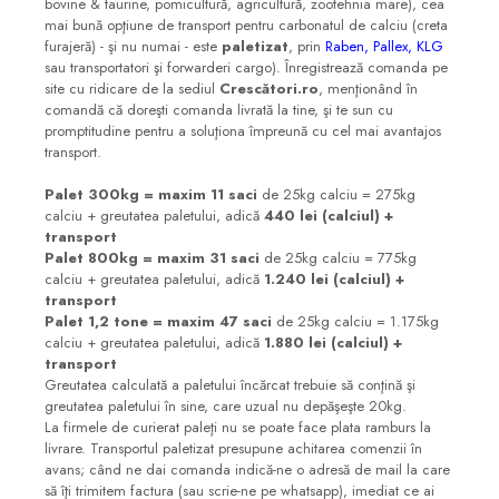
bovine & taurine, pomicultură, agricultură, zootehnia mare), cea
mai bună opţiune de transport pentru carbonatul de calciu (creta
furajeră) -
ş
i nu numai - este
paletizat
, prin
Raben, Pallex, KLG
sau transportatori şi forwarderi cargo). Înregistrează comanda pe
site cu ridicare de la sediul
Crescători.ro
, menţionând în
comandă că doreşti comanda livrată la tine, şi te sun cu
promptitudine pentru a soluţiona împreună cu cel mai avantajos
transport.
Palet 300kg = maxim 11 saci
de 25kg calciu = 275kg
calciu + greutatea paletului, adică
440 lei (calciul) +
transport
Palet 800kg = maxim 31 saci
de 25kg calciu = 775kg
calciu + greutatea paletului, adică
1.240 lei (calciul) +
transport
Palet 1,2 tone = maxim 47 saci
de 25kg calciu = 1.175kg
calciu + greutatea paletului, adică
1.880 lei (calciul) +
transport
Greutatea calculată a paletului încărcat trebuie să conţină şi
greutatea paletului în sine, care uzual nu depăşeşte 20kg.
La firmele de curierat paleţi nu se poate face plata ramburs la
livrare. Transportul paletizat presupune achitarea comenzii în
avans; când ne dai comanda indică-ne o adresă de mail la care
să îţi trimitem factura (sau scrie-ne pe whatsapp), imediat ce ai